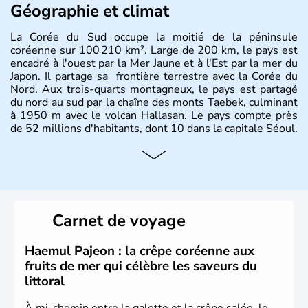
Géographie et climat
La Corée du Sud occupe la moitié de la péninsule
coréenne sur 100 210 km². Large de 200 km, le pays est
encadré à l'ouest par la Mer Jaune et à l'Est par la mer du
Japon. Il partage sa frontière terrestre avec la Corée du
Nord. Aux trois-quarts montagneux, le pays est partagé
du nord au sud par la chaîne des monts Taebek, culminant
à 1950 m avec le volcan Hallasan. Le pays compte près
de 52 millions d'habitants, dont 10 dans la capitale Séoul.
Histoire et administration
La
Corée du Sud
est un pays de l’
Asie de l’Es
t composé
de vingt provinces. Outre sa capitale
Séoul
, Ulsan et
Pusan sont deux autres villes majeures du pays. Le
Carnet de voyage
christianisme et le bouddhisme en sont les deux
principales religions. Ce pays partage sa culture avec la
Corée du Nord
. Les Jeux Olympiques s’y sont déroulés en
Haemul Pajeon : la crêpe coréenne aux
1988, de même que la Coupe du Monde de football en
fruits de mer qui célèbre les saveurs du
2002, en collaboration avec le Japon.
littoral