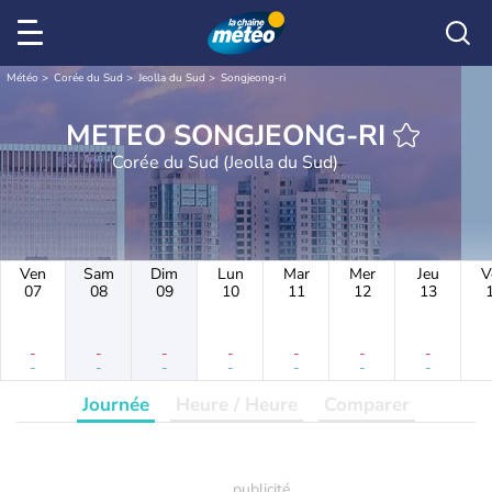
Météo
Corée du Sud
Jeolla du Sud
Songjeong-ri
METEO SONGJEONG-RI
Corée du Sud (Jeolla du Sud)
Ven
Sam
Dim
Lun
Mar
Mer
Jeu
V
07
08
09
10
11
12
13
-
-
-
-
-
-
-
-
-
-
-
-
-
-
Journée
Heure / Heure
Comparer