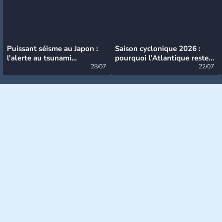
Puissant séisme au Japon :
Saison cyclonique 2026 :
l’alerte au tsunami
pourquoi l’Atlantique reste
désormais levée
28/07
très calme à ce stade ?
22/07