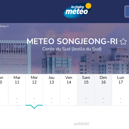
ong-ri
METEO SONGJEONG-RI
Corée du Sud (Jeolla du Sud)
un
Mar
Mer
Jeu
Ven
Sam
Dim
Lun
0
11
12
13
14
15
16
17
-
-
-
-
-
-
-
-
-
-
-
-
-
-
-
-