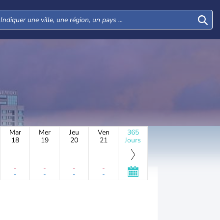
Mar
Mer
Jeu
Ven
365
18
19
20
21
Jours
-
-
-
-
-
-
-
-