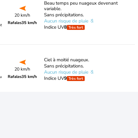
Beau temps peu nuageux devenant
variable.
Sans précipitations.
20 km/h
Aucun risque de pluie
Rafales
35 km/h
nt
Indice UV
8
Très fort
Ciel à moitié nuageux.
Sans précipitations.
20 km/h
Aucun risque de pluie
Rafales
35 km/h
du
Indice UV
9
Très fort