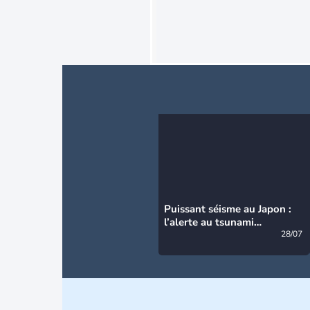
Puissant séisme au Japon :
l’alerte au tsunami
désormais levée
28/07