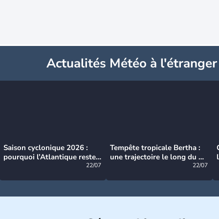
Actualités Météo à l'étranger
Saison cyclonique 2026 :
Tempête tropicale Bertha :
pourquoi l’Atlantique reste
une trajectoire le long du du
très calme à ce stade ?
22/07
littoral américain
22/07