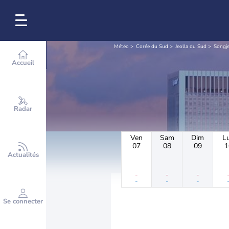
Météo
Corée du Sud
Jeolla du Sud
Songje
Accueil
Radar
Ven
Sam
Dim
L
07
08
09
1
Actualités
-
-
-
-
-
-
Se connecter