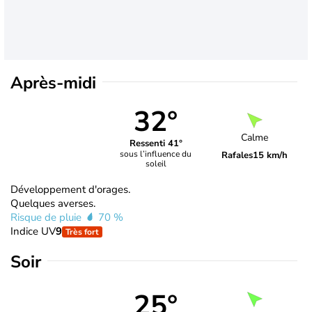
Après-midi
32°
Calme
Ressenti 41°
sous l’influence du
Rafales
15 km/h
soleil
Développement d'orages.
Quelques averses.
Risque de pluie
70 %
Indice UV
9
Très fort
Soir
25°