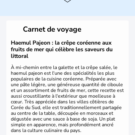
Histoire et administration
La
Corée du Sud
est un pays de l’
Asie de l’Es
t composé
de vingt provinces. Outre sa capitale
Séoul
, Ulsan et
Pusan sont deux autres villes majeures du pays. Le
Carnet de voyage
christianisme et le bouddhisme en sont les deux
principales religions. Ce pays partage sa culture avec la
Corée du Nord
. Les Jeux Olympiques s’y sont déroulés en
Haemul Pajeon : la crêpe coréenne aux
1988, de même que la Coupe du Monde de football en
fruits de mer qui célèbre les saveurs du
2002, en collaboration avec le Japon.
littoral
À mi-chemin entre la galette et la crêpe salée, le
haemul pajeon est l'une des spécialités les plus
populaires de la cuisine coréenne. Préparée avec
une pâte légère, une généreuse quantité de ciboule
et un assortiment de fruits de mer, cette recette est
aussi croustillante à l'extérieur que moelleuse à
cœur. Très appréciée dans les villes côtières de
Corée du Sud, elle est traditionnellement partagée
au centre de la table, découpée en morceaux et
dégustée avec une sauce à base de soja. Un plat
simple en apparence, mais profondément ancré
dans la culture culinaire du pays.