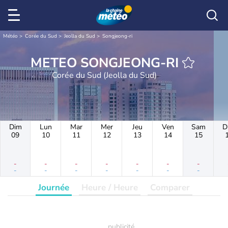
Météo
Corée du Sud
Jeolla du Sud
Songjeong-ri
METEO SONGJEONG-RI
Corée du Sud (Jeolla du Sud)
Dim
Lun
Mar
Mer
Jeu
Ven
Sam
D
09
10
11
12
13
14
15
-
-
-
-
-
-
-
-
-
-
-
-
-
-
Journée
Heure / Heure
Comparer