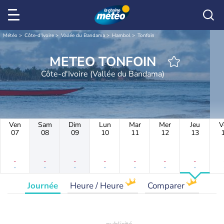
Météo
Côte-d'Ivoire
Vallée du Bandama
Hambol
Tonfoin
METEO TONFOIN
Côte-d'Ivoire (Vallée du Bandama)
Ven
Sam
Dim
Lun
Mar
Mer
Jeu
V
07
08
09
10
11
12
13
-
-
-
-
-
-
-
-
-
-
-
-
-
-
Journée
Heure / Heure
Comparer