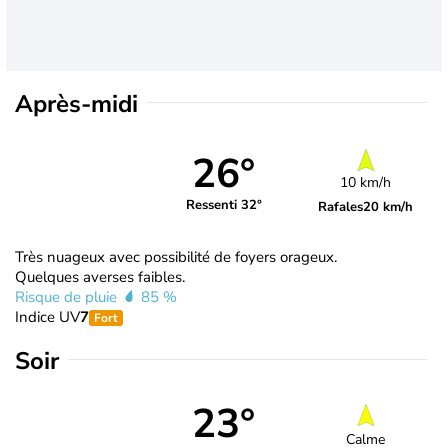
Après-midi
26°
10 km/h
Ressenti 32°
Rafales
20 km/h
Très nuageux avec possibilité de foyers orageux.
Quelques averses faibles.
Risque de pluie
85 %
Indice UV
7
Fort
Soir
23°
Calme