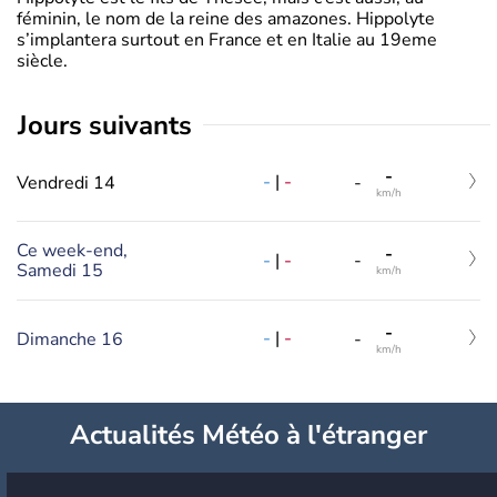
féminin, le nom de la reine des amazones. Hippolyte
s’implantera surtout en France et en Italie au 19eme
siècle.
jours suivants
-
-
|
-
Vendredi 14
-
km/h
Ce week-end,
-
-
|
-
-
Samedi 15
km/h
-
-
|
-
Dimanche 16
-
km/h
Actualités Météo à l'étranger