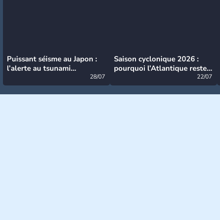
Puissant séisme au Japon :
Saison cyclonique 2026 :
l’alerte au tsunami
pourquoi l’Atlantique reste
désormais levée
28/07
très calme à ce stade ?
22/07