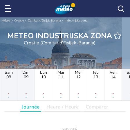
Météo
Croatie
Comitat d'Osijek-Baranja
Industrijska zona
METEO INDUSTRIJSKA ZONA
Croatie (Comitat d'Osijek-Baranja)
Sam
Dim
Lun
Mar
Mer
Jeu
Ven
S
08
09
10
11
12
13
14
-
-
-
-
-
-
-
-
-
-
-
-
-
-
Journée
Heure / Heure
Comparer