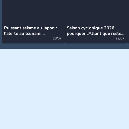
Puissant séisme au Japon :
Saison cyclonique 2026 :
l’alerte au tsunami
pourquoi l’Atlantique reste
désormais levée
28/07
très calme à ce stade ?
22/07