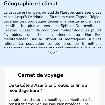
Géographie et climat
La Croatie est un pays du Sud de l'Europe, qui s'étend des
Alpes jusqu'à l'Adriatique. Sa capitale est Zagreb. Région
devenue très touristique depuis une quinzaine d'années,
les villes les plus visitées sont Split et Dubrovnik. Les
Croates jouissent de conditions météorologiques plutôt
favorables, un climat continental au Nord-Est,
méditerranéen sur le littoral et montagneux sur les
reliefs. La population compte près de 5 millions
d'habitants, en très large majorité catholique, à plus de
85%.
Histoire et administration
La
Croatie
est un pays du Sud de l’Europe, qui s’étend des
Carnet de voyage
Alpes jusqu’à l’Adriatique. Sa capitale est
Zagreb
. Région
devenue très touristique depuis une quinzaine d’années,
les villes les plus visitées s’appellent
Split
et
Dubrovnik
.
De la Côte d’Azur à la Croatie, la fin du
Plus de neuf millions de personnes transitent chaque
mouillage libre ?
année par le pays.
Longtemps, choisir un mouillage en Méditerranée
consistait à trouver une baie bien protégée, une