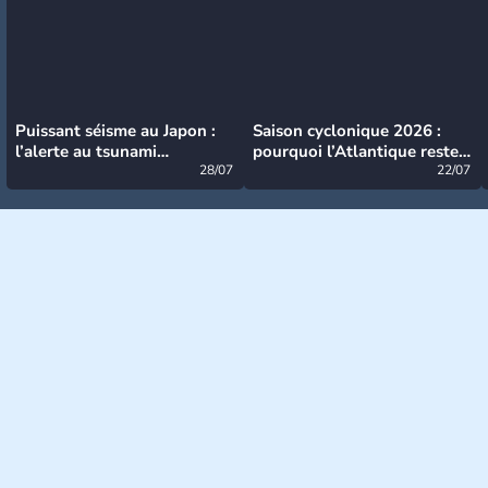
Puissant séisme au Japon :
Saison cyclonique 2026 :
l’alerte au tsunami
pourquoi l’Atlantique reste
désormais levée
28/07
très calme à ce stade ?
22/07