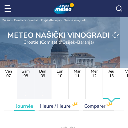
Météo
Croatie
Comitat d'Osijek-Baranja
Našički vinogradi
METEO NAŠIČKI VINOGRADI
Croatie (Comitat d'Osijek-Baranja)
Ven
Sam
Dim
Lun
Mar
Mer
Jeu
V
07
08
09
10
11
12
13
-
-
-
-
-
-
-
-
-
-
-
-
-
-
Journée
Heure / Heure
Comparer