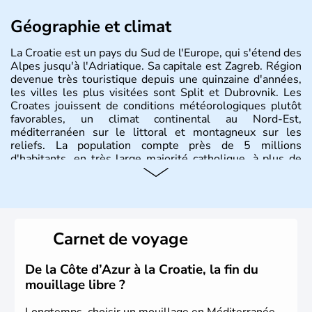
Géographie et climat
La Croatie est un pays du Sud de l'Europe, qui s'étend des
Alpes jusqu'à l'Adriatique. Sa capitale est Zagreb. Région
devenue très touristique depuis une quinzaine d'années,
les villes les plus visitées sont Split et Dubrovnik. Les
Croates jouissent de conditions météorologiques plutôt
favorables, un climat continental au Nord-Est,
méditerranéen sur le littoral et montagneux sur les
reliefs. La population compte près de 5 millions
d'habitants, en très large majorité catholique, à plus de
85%.
Histoire et administration
La
Croatie
est un pays du Sud de l’Europe, qui s’étend des
Carnet de voyage
Alpes jusqu’à l’Adriatique. Sa capitale est
Zagreb
. Région
devenue très touristique depuis une quinzaine d’années,
les villes les plus visitées s’appellent
Split
et
Dubrovnik
.
De la Côte d’Azur à la Croatie, la fin du
Plus de neuf millions de personnes transitent chaque
mouillage libre ?
année par le pays.