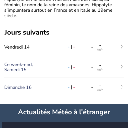
féminin, le nom de la reine des amazones. Hippolyte
s’implantera surtout en France et en Italie au 19eme
siècle.
jours suivants
-
-
|
-
Vendredi 14
-
km/h
Ce week-end,
-
-
|
-
-
Samedi 15
km/h
-
-
|
-
Dimanche 16
-
km/h
Actualités Météo à l'étranger