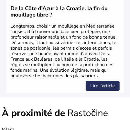
devenue très touristique depuis une quinzaine d’années,
les villes les plus visitées s’appellent
Split
et
Dubrovnik
.
De la Côte d’Azur à la Croatie, la fin du
Plus de neuf millions de personnes transitent chaque
mouillage libre ?
année par le pays.
Longtemps, choisir un mouillage en Méditerranée
consistait à trouver une baie bien protégée, une
profondeur raisonnable et un fond de bonne tenue.
Désormais, il faut aussi vérifier les interdictions, les
zones de posidonie, les permis d’accès et parfois
réserver une bouée avant même d’arriver. De la
France aux Baléares, de l’Italie à la Croatie, les
règles se multiplient au nom de la protection des
fonds marins. Une évolution légitime, mais qui
bouleverse les habitudes des plaisanciers.
Lire l'article
À proximité de
Rastočine
Mlaka