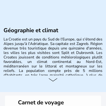
Géographie et climat
La Croatie est un pays du Sud de l'Europe, qui s'étend des
Alpes jusqu'à l'Adriatique. Sa capitale est Zagreb. Région
devenue très touristique depuis une quinzaine d'années,
les villes les plus visitées sont Split et Dubrovnik. Les
Croates jouissent de conditions météorologiques plutôt
favorables, un climat continental au Nord-Est,
méditerranéen sur le littoral et montagneux sur les
reliefs. La population compte près de 5 millions
d'habitants, en très large majorité catholique, à plus de
85%.
Histoire et administration
La
Croatie
est un pays du Sud de l’Europe, qui s’étend des
Carnet de voyage
Alpes jusqu’à l’Adriatique. Sa capitale est
Zagreb
. Région