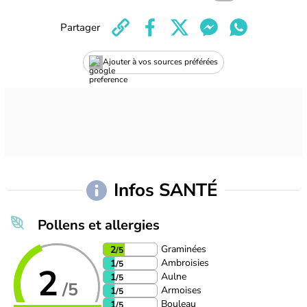
Partager
Ajouter à vos sources préférées
Infos SANTÉ
Pollens et allergies
Graminées
2
/5
Ambroisies
1
/5
2
Aulne
1
/5
/5
Armoises
1
/5
Bouleau
1
/5