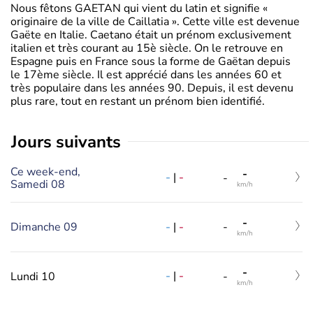
Nous fêtons GAETAN qui vient du latin et signifie «
originaire de la ville de Caillatia ». Cette ville est devenue
Gaëte en Italie. Caetano était un prénom exclusivement
italien et très courant au 15è siècle. On le retrouve en
Espagne puis en France sous la forme de Gaëtan depuis
le 17ème siècle. Il est apprécié dans les années 60 et
très populaire dans les années 90. Depuis, il est devenu
plus rare, tout en restant un prénom bien identifié.
jours suivants
Ce week-end,
-
-
|
-
-
Samedi 08
km/h
-
-
|
-
Dimanche 09
-
km/h
-
-
|
-
Lundi 10
-
km/h