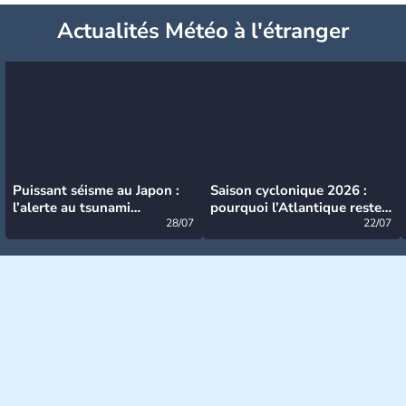
Actualités Météo à l'étranger
Puissant séisme au Japon :
Saison cyclonique 2026 :
l’alerte au tsunami
pourquoi l’Atlantique reste
désormais levée
28/07
très calme à ce stade ?
22/07