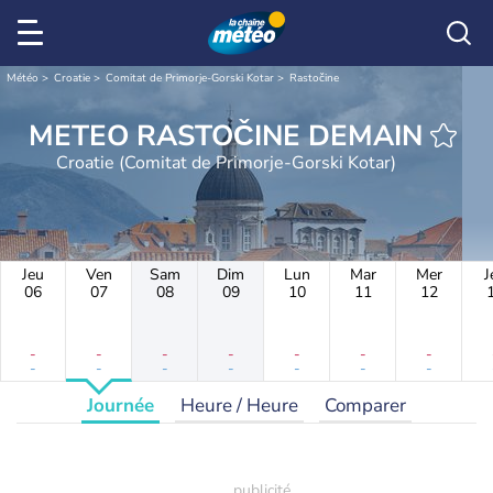
Météo
Croatie
Comitat de Primorje-Gorski Kotar
Rastočine
METEO RASTOČINE DEMAIN
Croatie (Comitat de Primorje-Gorski Kotar)
Jeu
Ven
Sam
Dim
Lun
Mar
Mer
J
06
07
08
09
10
11
12
-
-
-
-
-
-
-
-
-
-
-
-
-
-
Journée
Heure / Heure
Comparer