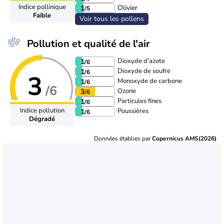
Indice pollinique
Olivier
1
/5
Faible
Voir tous les pollens
Pollution et qualité de l'air
Dioxyde d'azote
1
/6
Dioxyde de soufre
1
/6
3
Monoxyde de carbone
1
/6
/6
Ozone
3
/6
Particules fines
1
/6
Indice pollution
Poussières
1
/6
Dégradé
Données établies par
Copernicus AMS(2026)