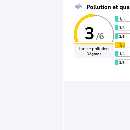
Pollution et qual
1
/6
3
1
/6
/6
1
/6
3
/6
Indice pollution
1
Dégradé
/6
1
/6