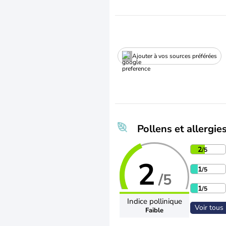
Ajouter à vos sources préférées
Pollens et allergie
2
/5
2
1
/5
/5
1
/5
Indice pollinique
Voir tous 
Faible