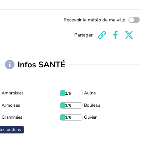
Recevoir la météo de ma ville
Partager
Infos SANTÉ
s
Ambroisies
Aulne
1
/5
Armoises
Bouleau
1
/5
Graminées
Olivier
1
/5
les pollens