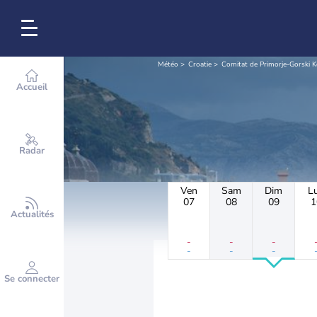
Météo
Croatie
Comitat de Primorje-Gorski K
Accueil
Radar
Ven
Sam
Dim
L
07
08
09
1
Actualités
-
-
-
-
-
-
Se connecter