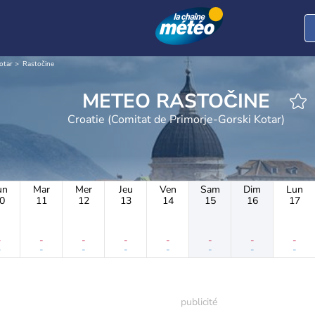
otar
Rastočine
METEO RASTOČINE
Croatie (Comitat de Primorje-Gorski Kotar)
un
Mar
Mer
Jeu
Ven
Sam
Dim
Lun
0
11
12
13
14
15
16
17
-
-
-
-
-
-
-
-
-
-
-
-
-
-
-
-