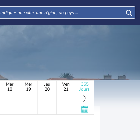
Mar
Mer
Jeu
Ven
365
18
19
20
21
Jours
-
-
-
-
-
-
-
-