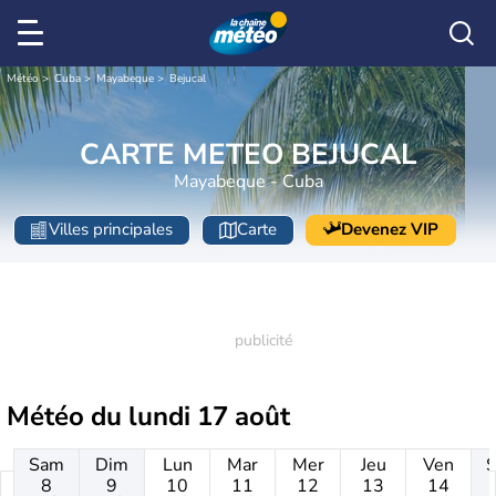
Météo
Cuba
Mayabeque
Bejucal
CARTE METEO BEJUCAL
Mayabeque - Cuba
Villes principales
Carte
Devenez VIP
Météo du
lundi 17 août
Sam
Dim
Lun
Mar
Mer
Jeu
Ven
8
9
10
11
12
13
14