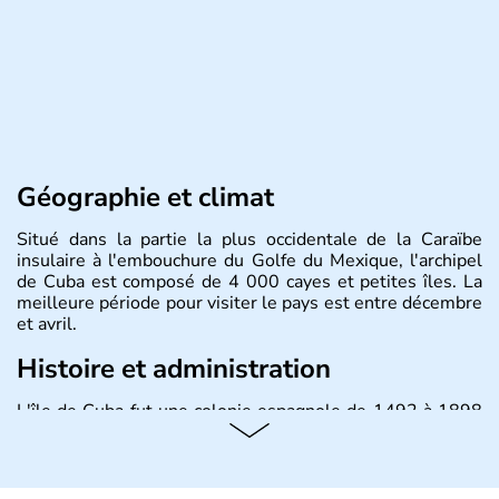
Géographie et climat
Situé dans la partie la plus occidentale de la Caraïbe
insulaire à l'embouchure du Golfe du Mexique, l'archipel
de Cuba est composé de 4 000 cayes et petites îles. La
meilleure période pour visiter le pays est entre décembre
et avril.
Histoire et administration
L'île de Cuba fut une colonie espagnole de 1492 à 1898
puis un Territoire des Etats-Unis jusqu'en 1902. Le 17
août 1961 Fidel Castro, durant l'épisode de la Baie des
Cochons, officialise le caractère socialiste du régime,
dirigé par le Parti communiste. Le pays est cependant