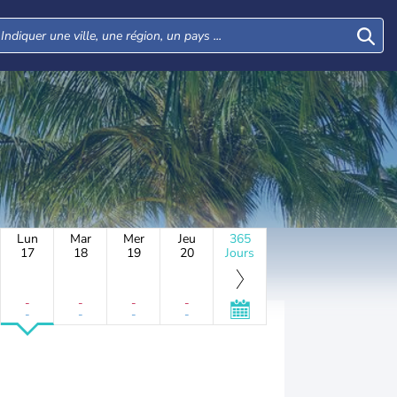
Lun
Mar
Mer
Jeu
365
17
18
19
20
Jours
-
-
-
-
-
-
-
-