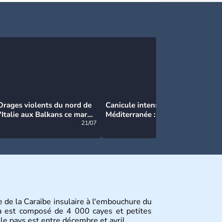
Orages violents du nord de
Canicule intense en
Ca
l'Italie aux Balkans ce mardi
Méditerranée : près de 50°C
Ma
: grosse grêle, violentes
21/07
et des incendies hors de
21/07
rafales et pluies intenses
contrôle en Espagne
le de la Caraïbe insulaire à l'embouchure du
ba est composé de 4 000 cayes et petites
 le pays est entre décembre et avril.