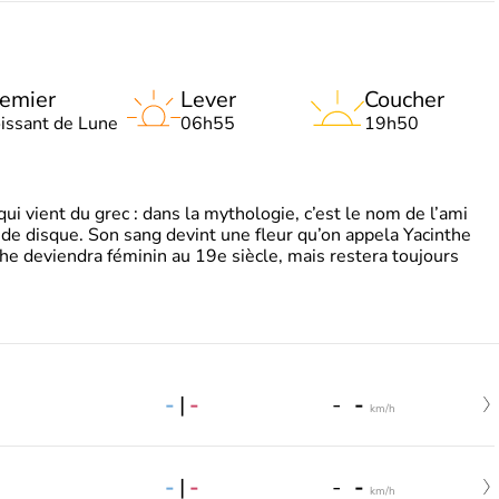
emier
Lever
Coucher
oissant de Lune
06h55
19h50
 vient du grec : dans la mythologie, c’est le nom de l’ami
 de disque. Son sang devint une fleur qu’on appela Yacinthe
he deviendra féminin au 19e siècle, mais restera toujours
-
|
-
-
-
km/h
-
|
-
-
-
km/h