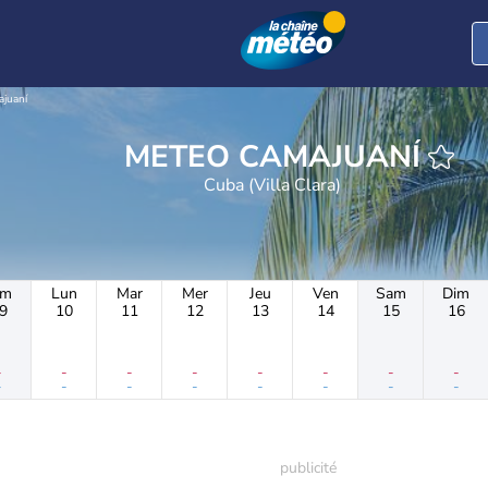
juaní
METEO CAMAJUANÍ
Cuba (Villa Clara)
im
Lun
Mar
Mer
Jeu
Ven
Sam
Dim
9
10
11
12
13
14
15
16
-
-
-
-
-
-
-
-
-
-
-
-
-
-
-
-