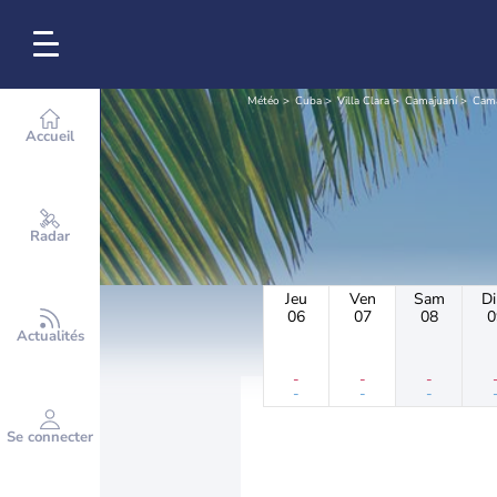
Météo
Cuba
Villa Clara
Camajuaní
Cama
Accueil
Radar
Jeu
Ven
Sam
D
06
07
08
0
Actualités
-
-
-
-
-
-
Se connecter