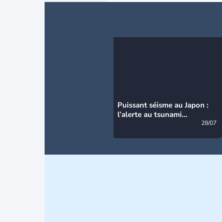
Puissant séisme au Japon :
l’alerte au tsunami
désormais levée
28/07