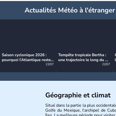
Actualités Météo à l'étranger
Saison cyclonique 2026 :
Tempête tropicale Bertha :
pourquoi l’Atlantique reste
une trajectoire le long du du
très calme à ce stade ?
22/07
littoral américain
22/07
Géographie et climat
Situé dans la partie la plus occidenta
Golfe du Mexique, l'archipel de Cu
îles. La meilleure période pour visiter