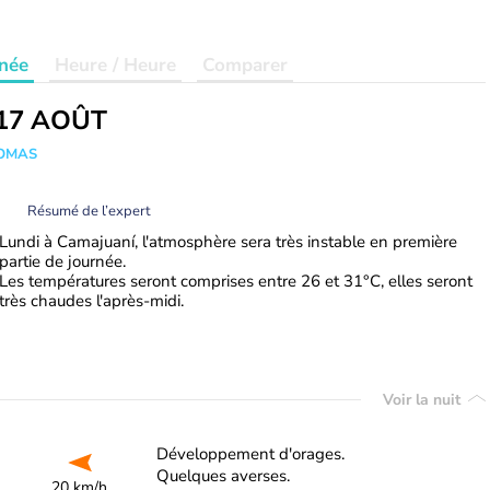
née
Heure / Heure
Comparer
17 AOÛT
HOMAS
Résumé de l’expert
Lundi à Camajuaní, l'atmosphère sera très instable en première
partie de journée.
Les températures seront comprises entre 26 et 31°C, elles seront
très chaudes l'après-midi.
Voir la nuit
Développement d'orages.
Quelques averses.
20 km/h