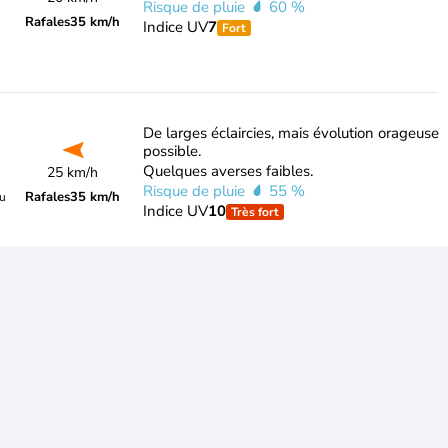
Risque de pluie
60 %
Rafales
35 km/h
Indice UV
7
Fort
De larges éclaircies, mais évolution orageuse
possible.
Quelques averses faibles.
25 km/h
Risque de pluie
55 %
Rafales
35 km/h
du
Indice UV
10
Très fort