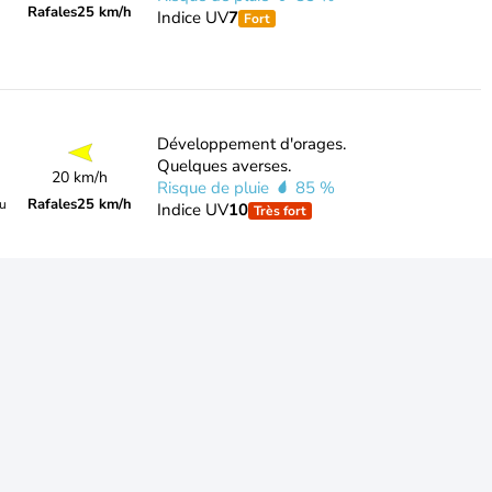
Rafales
25 km/h
Indice UV
7
Fort
Développement d'orages.
Quelques averses.
20 km/h
Risque de pluie
85 %
Rafales
25 km/h
du
Indice UV
10
Très fort