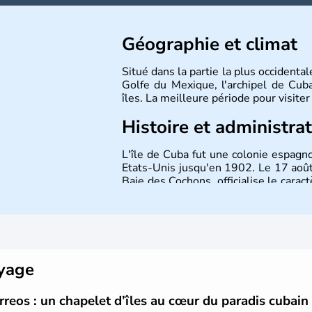
Géographie et climat
Situé dans la partie la plus occidenta
Golfe du Mexique, l'archipel de Cu
îles. La meilleure période pour visiter
Histoire et administra
L'île de Cuba fut une colonie espagn
Etats-Unis jusqu'en 1902. Le 17 août
Baie des Cochons, officialise le caract
communiste. Le pays est cependant
opposants. Aujourd'hui, l'embargo am
son plein à Cuba.
oyage
reos : un chapelet d’îles au cœur du paradis cubain