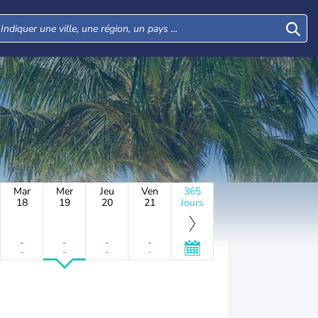
Mar
Mer
Jeu
Ven
365
18
19
20
21
Jours
-
-
-
-
-
-
-
-