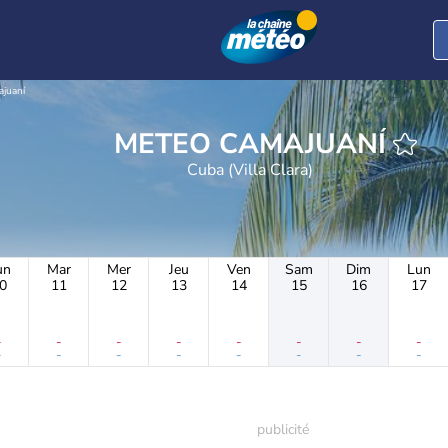
juaní
METEO CAMAJUANÍ
Cuba (Villa Clara)
un
Mar
Mer
Jeu
Ven
Sam
Dim
Lun
0
11
12
13
14
15
16
17
-
-
-
-
-
-
-
-
-
-
-
-
-
-
-
-