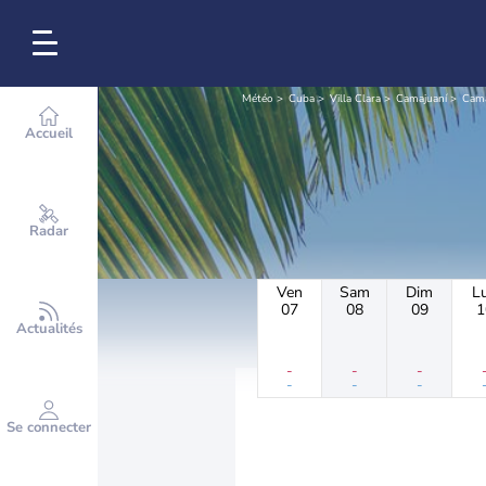
Météo
Cuba
Villa Clara
Camajuaní
Cama
Accueil
Radar
Ven
Sam
Dim
L
07
08
09
1
Actualités
-
-
-
-
-
-
Se connecter