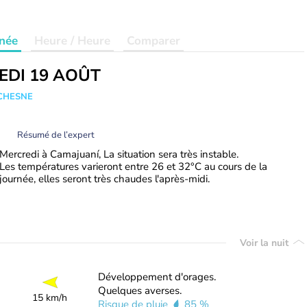
née
Heure / Heure
Comparer
EDI 19 AOÛT
UCHESNE
Résumé de l’expert
Mercredi à Camajuaní, La situation sera très instable.
Les températures varieront entre 26 et 32°C au cours de la
journée, elles seront très chaudes l'après-midi.
Voir la nuit
Développement d'orages.
Quelques averses.
15 km/h
Risque de pluie
85 %