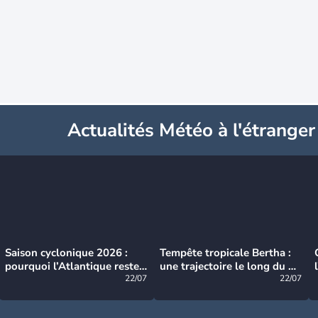
Actualités Météo à l'étranger
Saison cyclonique 2026 :
Tempête tropicale Bertha :
pourquoi l’Atlantique reste
une trajectoire le long du du
très calme à ce stade ?
22/07
littoral américain
22/07