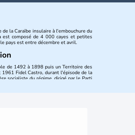
le de la Caraïbe insulaire à l'embouchure du
ba est composé de 4 000 cayes et petites
 le pays est entre décembre et avril.
tion
ole de 1492 à 1898 puis un Territoire des
 1961 Fidel Castro, durant l'épisode de la
ère socialiste du régime, dirigé par le Parti
 considéré comme une dictature par ses
éricain a été assoupli et le tourisme bat