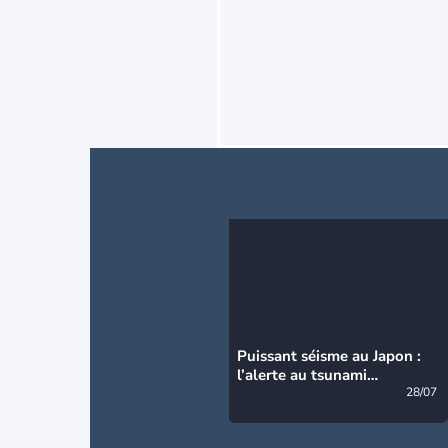
Puissant séisme au Japon :
l’alerte au tsunami
désormais levée
28/07