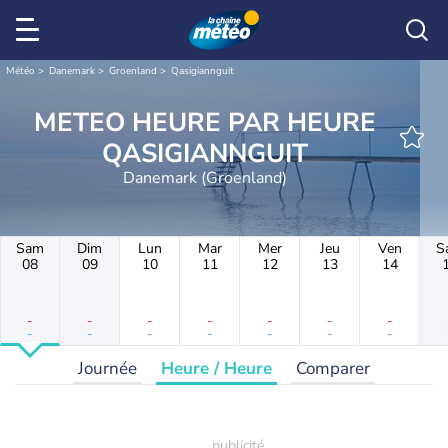
Météo
Danemark
Groenland
Qasigiannguit
METEO HEURE PAR HEURE
QASIGIANNGUIT
Danemark (Groenland)
Sam
Dim
Lun
Mar
Mer
Jeu
Ven
S
08
09
10
11
12
13
14
-
-
-
-
-
-
-
-
-
-
-
-
-
-
Journée
Heure / Heure
Comparer