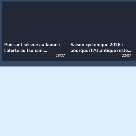
Puissant séisme au Japon :
Saison cyclonique 2026 :
l’alerte au tsunami
pourquoi l’Atlantique reste
désormais levée
28/07
très calme à ce stade ?
22/07