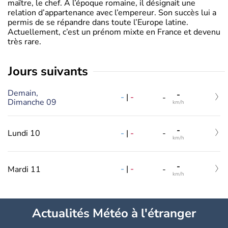
maître, le chef. A l’époque romaine, il désignait une
relation d’appartenance avec l’empereur. Son succès lui a
permis de se répandre dans toute l’Europe latine.
Actuellement, c’est un prénom mixte en France et devenu
très rare.
jours suivants
Demain,
-
-
|
-
-
Dimanche 09
km/h
-
-
|
-
Lundi 10
-
km/h
-
-
|
-
Mardi 11
-
km/h
Actualités Météo à l'étranger