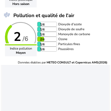
Hors saison
Pollution et qualité de l'air
Dioxyde d'azote
1
/6
Dioxyde de soufre
1
/6
2
Monoxyde de carbone
1
/6
/6
Ozone
2
/6
Particules fines
1
/6
Indice pollution
Poussières
1
/6
Moyen
Données établies par
METEO CONSULT et Copernicus AMS(2026)