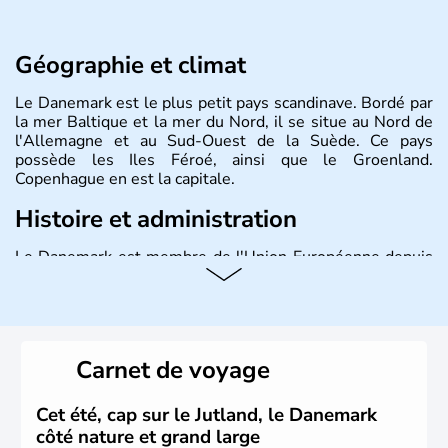
Géographie et climat
Le Danemark est le plus petit pays scandinave. Bordé par
la mer Baltique et la mer du Nord, il se situe au Nord de
l'Allemagne et au Sud-Ouest de la Suède. Ce pays
possède les Iles Féroé, ainsi que le Groenland.
Copenhague en est la capitale.
Histoire et administration
Le Danemark est membre de l'Union Européenne depuis
1973 et ses habitants s'appellent les Danois. Il possède
sa propre monnaie, la couronne, et est gouverné par une
monarchie constitutionnelle.
Carnet de voyage
Cet été, cap sur le Jutland, le Danemark
côté nature et grand large