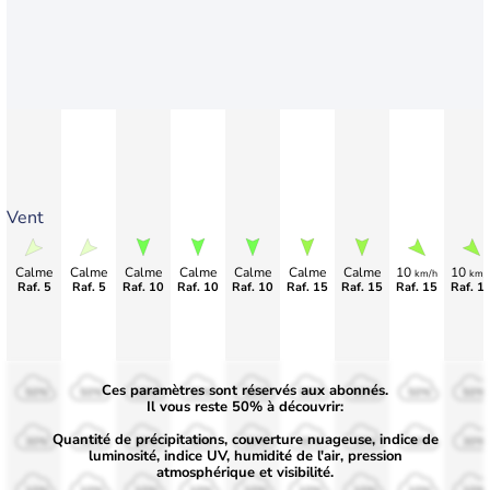
Vent
Calme
Calme
Calme
Calme
Calme
Calme
Calme
10
10
km/h
km/
Raf. 5
Raf. 5
Raf. 10
Raf. 10
Raf. 10
Raf. 15
Raf. 15
Raf. 15
Raf. 1
Ces paramètres sont réservés aux abonnés.
50%
50%
50%
50%
50%
50%
50%
50%
50%
Il vous reste 50% à découvrir:
Quantité de précipitations, couverture nuageuse, indice de
30%
30%
30%
30%
30%
30%
30%
30%
30%
luminosité, indice UV, humidité de l'air, pression
atmosphérique et visibilité.