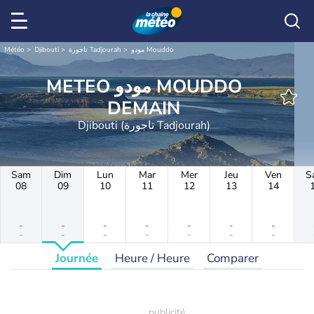
Météo
Djibouti
تاجورة Tadjourah
مودو Mouddo
METEO مودو MOUDDO
DEMAIN
Djibouti (تاجورة Tadjourah)
Sam
Dim
Lun
Mar
Mer
Jeu
Ven
S
08
09
10
11
12
13
14
-
-
-
-
-
-
-
-
-
-
-
-
-
-
Journée
Heure / Heure
Comparer