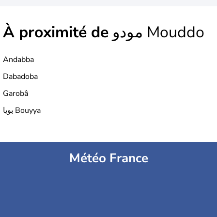
À proximité de
مودو Mouddo
Andabba
Dabadoba
Garobâ
بويا Bouyya
Météo France