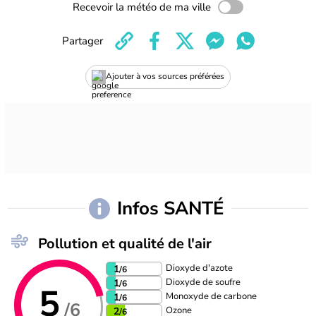
Recevoir la météo de ma ville
Partager
Ajouter à vos sources préférées
Infos SANTÉ
Pollution et qualité de l'air
Dioxyde d'azote
1
/6
Dioxyde de soufre
1
/6
5
Monoxyde de carbone
1
/6
/6
Ozone
2
/6