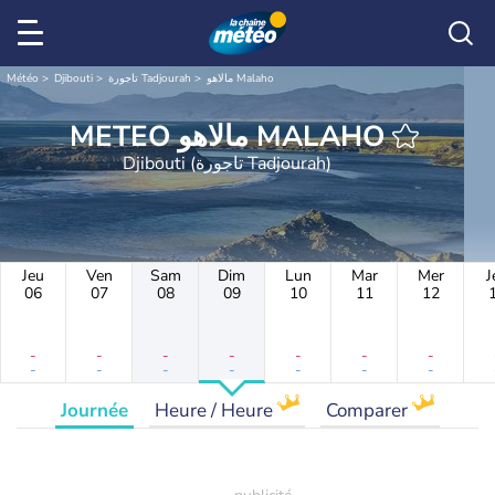
Météo
Djibouti
تاجورة Tadjourah
مالاهو Malaho
METEO مالاهو MALAHO
Djibouti (تاجورة Tadjourah)
Jeu
Ven
Sam
Dim
Lun
Mar
Mer
J
06
07
08
09
10
11
12
-
-
-
-
-
-
-
-
-
-
-
-
-
-
Journée
Heure / Heure
Comparer