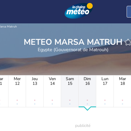
arsa Matruh
METEO MARSA MATRUH
Egypte (Gouvernorat de Matrouh)
ar
Mer
Jeu
Ven
Sam
Dim
Lun
Mar
1
12
13
14
15
16
17
18
-
-
-
-
-
-
-
-
-
-
-
-
-
-
-
-