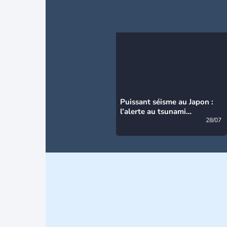
Puissant séisme au Japon :
l’alerte au tsunami
désormais levée
28/07