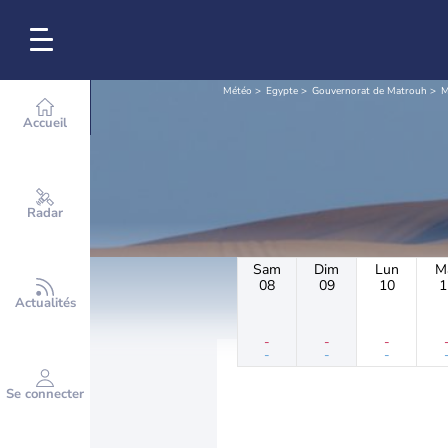
Météo
Egypte
Gouvernorat de Matrouh
M
Accueil
Radar
Sam
Dim
Lun
M
08
09
10
1
Actualités
-
-
-
-
-
-
Se connecter