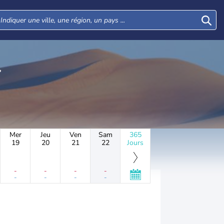
Mer
Jeu
Ven
Sam
365
19
20
21
22
Jours
-
-
-
-
-
-
-
-