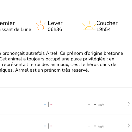
emier
Lever
Coucher
oissant de Lune
06h36
19h54
 prononçait autrefois Arzel. Ce prénom d’origine bretonne
. Cet animal a toujours occupé une place privilégiée : en
représentait le roi des animaux, c’est le héros dans de
ques. Armel est un prénom très réservé.
-
|
-
-
-
km/h
-
|
-
-
-
km/h