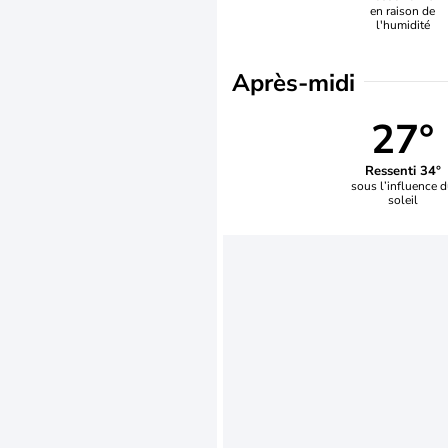
en raison de
l'humidité
Après-midi
27°
Ressenti 34°
sous l’influence 
soleil