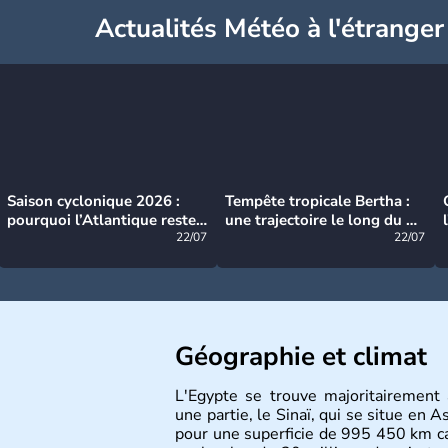
Actualités Météo à l'étranger
Saison cyclonique 2026 :
Tempête tropicale Bertha :
pourquoi l’Atlantique reste
une trajectoire le long du du
très calme à ce stade ?
22/07
littoral américain
22/07
Géographie et climat
L'Egypte se trouve majoritairement
une partie, le Sinaï, qui se situe en 
pour une superficie de 995 450 km car