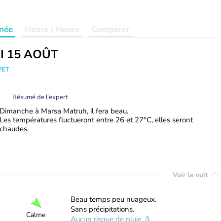
née
Heure / Heure
Comparer
I 15 AOÛT
PET
Résumé de l’expert
Dimanche à Marsa Matruh, il fera beau.
Les températures fluctueront entre 26 et 27°C, elles seront
chaudes.
Voir la nuit
Beau temps peu nuageux.
Sans précipitations.
Calme
Aucun risque de pluie