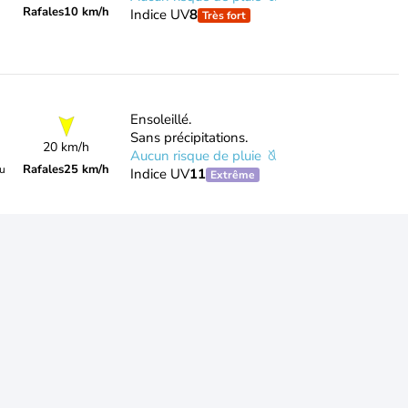
Rafales
10 km/h
Indice UV
8
Très fort
Ensoleillé.
Sans précipitations.
20 km/h
Aucun risque de pluie
Rafales
25 km/h
du
Indice UV
11
Extrême