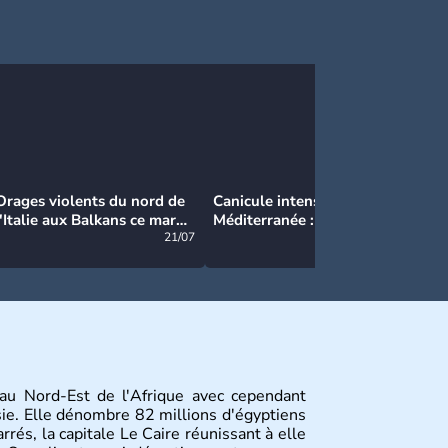
Orages violents du nord de
Canicule intense en
Ca
l'Italie aux Balkans ce mardi
Méditerranée : près de 50°C
Ma
: grosse grêle, violentes
21/07
et des incendies hors de
21/07
rafales et pluies intenses
contrôle en Espagne
 au Nord-Est de l'Afrique avec cependant
Asie. Elle dénombre 82 millions d'égyptiens
rés, la capitale Le Caire réunissant à elle