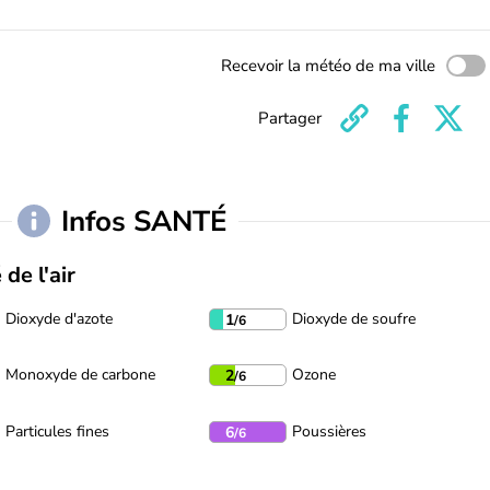
Recevoir la météo de ma ville
Partager
Infos SANTÉ
 de l'air
Dioxyde d'azote
Dioxyde de soufre
1
/6
Monoxyde de carbone
Ozone
2
/6
Particules fines
Poussières
6
/6