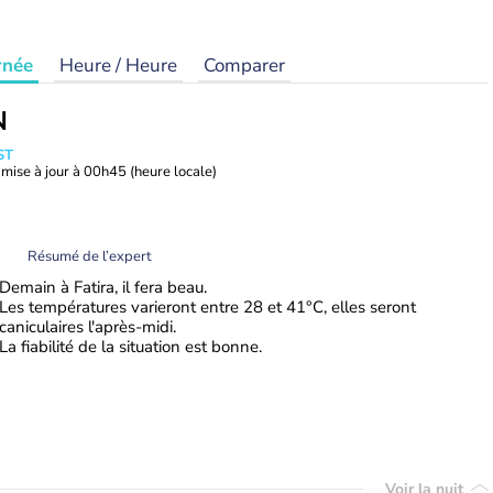
rnée
Heure / Heure
Comparer
N
ST
mise à jour à
00h45
(heure locale)
Résumé de l’expert
Demain à Fatira, il fera beau.
Les températures varieront entre 28 et 41°C, elles seront
caniculaires l'après-midi.
La fiabilité de la situation est bonne.
Voir la nuit