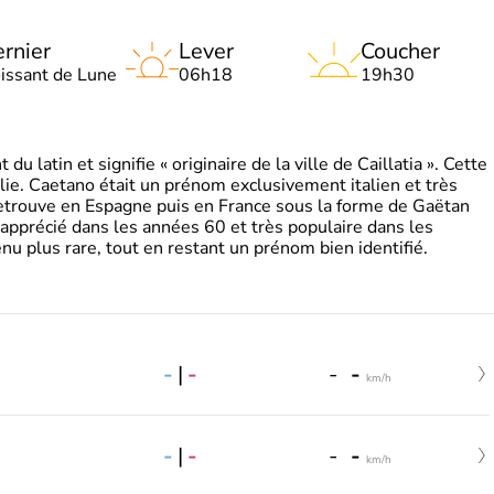
rnier
Lever
Coucher
oissant de Lune
06h18
19h30
 latin et signifie « originaire de la ville de Caillatia ». Cette
lie. Caetano était un prénom exclusivement italien et très
retrouve en Espagne puis en France sous la forme de Gaëtan
 apprécié dans les années 60 et très populaire dans les
nu plus rare, tout en restant un prénom bien identifié.
-
|
-
-
-
km/h
-
|
-
-
-
km/h