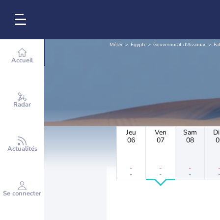
Météo
Egypte
Gouvernorat d'Assouan
Fat
Accueil
Radar
Jeu
Ven
Sam
D
06
07
08
0
Actualités
-
-
-
-
-
-
Se connecter