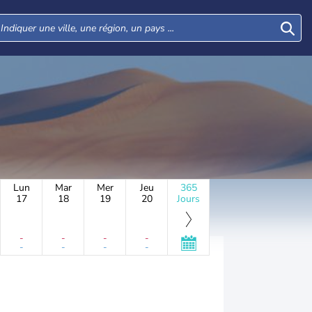
Lun
Mar
Mer
Jeu
365
17
18
19
20
Jours
-
-
-
-
-
-
-
-