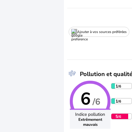
Ajouter à vos sources préférées
Pollution et qualité
1
/6
6
/6
1
/6
Indice pollution
5
/6
Extrêmement
mauvais