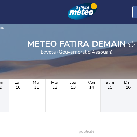
ira
METEO FATIRA DEMAIN
Egypte (Gouvernorat d'Assouan)
im
Lun
Mar
Mer
Jeu
Ven
Sam
Dim
9
10
11
12
13
14
15
16
-
-
-
-
-
-
-
-
-
-
-
-
-
-
-
-