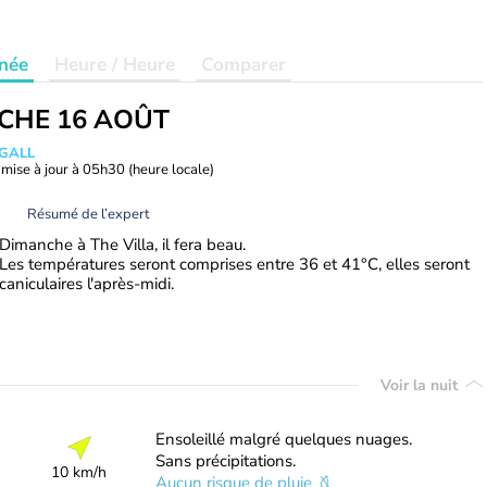
née
Heure / Heure
Comparer
CHE 16 AOÛT
 GALL
mise à jour à
05h30
(heure locale)
Résumé de l’expert
Dimanche à The Villa, il fera beau.
Les températures seront comprises entre 36 et 41°C, elles seront
caniculaires l'après-midi.
Voir la nuit
Ensoleillé malgré quelques nuages.
Sans précipitations.
10 km/h
Aucun risque de pluie