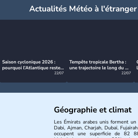
Actualités Météo à l'étranger
Saison cyclonique 2026 :
Tempête tropicale Bertha :
pourquoi l’Atlantique reste
une trajectoire le long du du
très calme à ce stade ?
22/07
littoral américain
22/07
Géographie et climat
Les Émirats arabes unis forment un 
Dabi, Ajman, Charjah, Dubaï, Fujaïra
occupent une superficie de 82 88