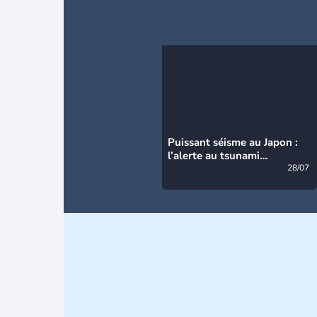
Puissant séisme au Japon :
l’alerte au tsunami
désormais levée
28/07