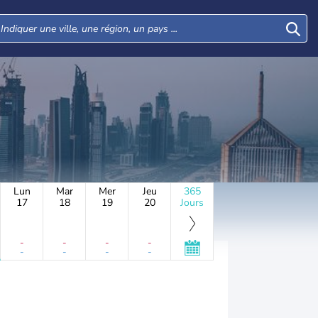
Lun
Mar
Mer
Jeu
365
17
18
19
20
Jours
-
-
-
-
-
-
-
-