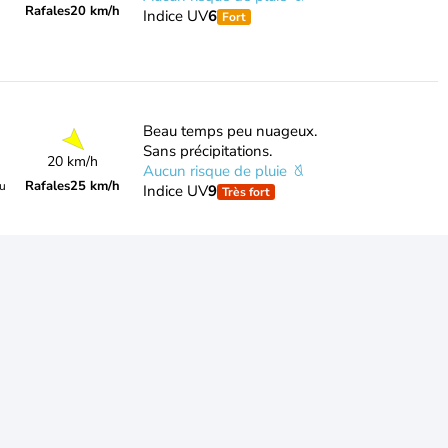
Rafales
20 km/h
Indice UV
6
Fort
Beau temps peu nuageux.
Sans précipitations.
20 km/h
Aucun risque de pluie
Rafales
25 km/h
du
Indice UV
9
Très fort