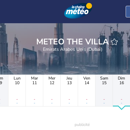
la
METEO THE VILLA
Emirats Arabes Unis (Dubaï)
im
Lun
Mar
Mer
Jeu
Ven
Sam
Dim
9
10
11
12
13
14
15
16
-
-
-
-
-
-
-
-
-
-
-
-
-
-
-
-