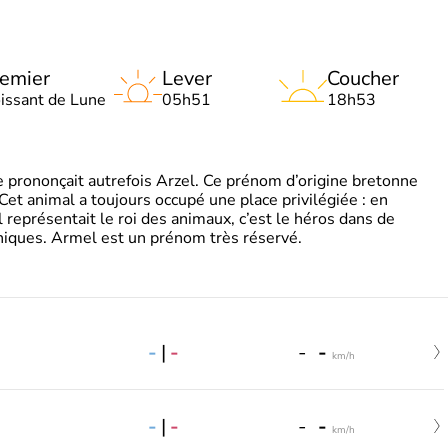
emier
Lever
Coucher
oissant de Lune
05h51
18h53
 prononçait autrefois Arzel. Ce prénom d’origine bretonne
. Cet animal a toujours occupé une place privilégiée : en
représentait le roi des animaux, c’est le héros dans de
ques. Armel est un prénom très réservé.
-
|
-
-
-
km/h
-
|
-
-
-
km/h