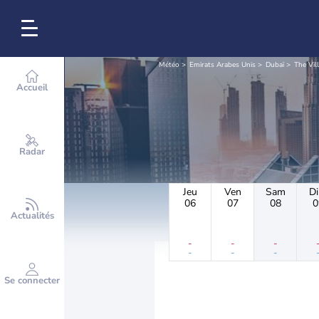
Météo
Emirats Arabes Unis
Dubaï
The Vil
Accueil
Radar
Jeu
Ven
Sam
D
06
07
08
0
Actualités
-
-
-
-
-
-
Se connecter