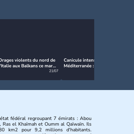
Orages violents du nord de
Canicule intense en
Ca
l'Italie aux Balkans ce mardi
Méditerranée : près de 50°C
Ma
: grosse grêle, violentes
21/07
et des incendies hors de
21/07
rafales et pluies intenses
contrôle en Espagne
état fédéral regroupant 7 émirats : Abou
h, Ras el Khaïmah et Oumm al Qaïwaïn. Ils
0 km2 pour 9,2 millions d'habitants.