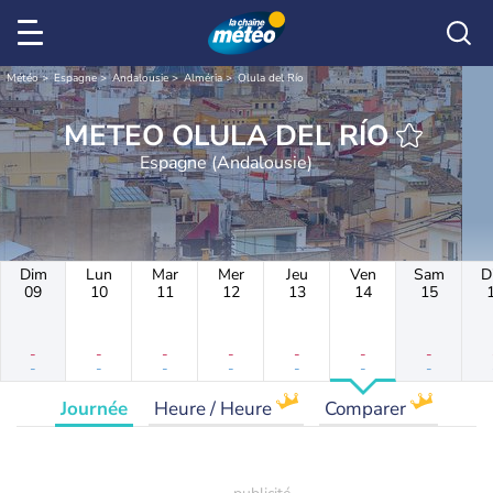
Météo
Espagne
Andalousie
Alméria
Olula del Río
METEO OLULA DEL RÍO
Espagne (Andalousie)
Dim
Lun
Mar
Mer
Jeu
Ven
Sam
D
09
10
11
12
13
14
15
-
-
-
-
-
-
-
-
-
-
-
-
-
-
Journée
Heure / Heure
Comparer