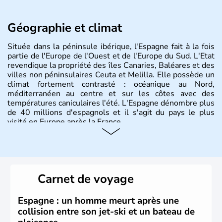
Géographie et climat
Située dans la péninsule ibérique, l'Espagne fait à la fois
partie de l'Europe de l'Ouest et de l'Europe du Sud. L'Etat
revendique la propriété des îles Canaries, Baléares et des
villes non péninsulaires Ceuta et Melilla. Elle possède un
climat fortement contrasté : océanique au Nord,
méditerranéen au centre et sur les côtes avec des
températures caniculaires l'été. L'Espagne dénombre plus
de 40 millions d'espagnols et il s'agit du pays le plus
visité en Europe après la France.
Histoire et administration
Le territoire espagnol a tout d'abord été occupé par les
Ibères et diverses populations celtes. Les Romains
Carnet de voyage
envahissent la péninsule au IIe siècle avant J.C et
apportent leur langue ainsi que leur religion. L'Espagne
s'impose comme la première puissance de l'Europe au
Espagne : un homme meurt après une
XIème siècle et le reste pendant plus de 100 ans. Madrid
collision entre son jet-ski et un bateau de
rejoint le pays à partir de 1801 après avoir appartenu au