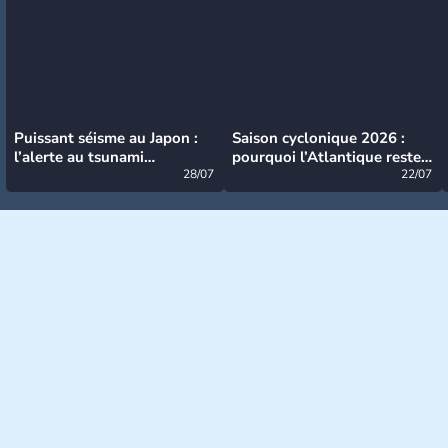
Puissant séisme au Japon :
Saison cyclonique 2026 :
l’alerte au tsunami
pourquoi l’Atlantique reste
désormais levée
28/07
très calme à ce stade ?
22/07