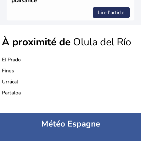
plaisance
Portugal. Cette monarchie constitutionnelle intègre
l'Union Européenne en 1986.
Lire l'article
À proximité de
Olula del Río
El Prado
Fines
Urrácal
Partaloa
Météo Espagne