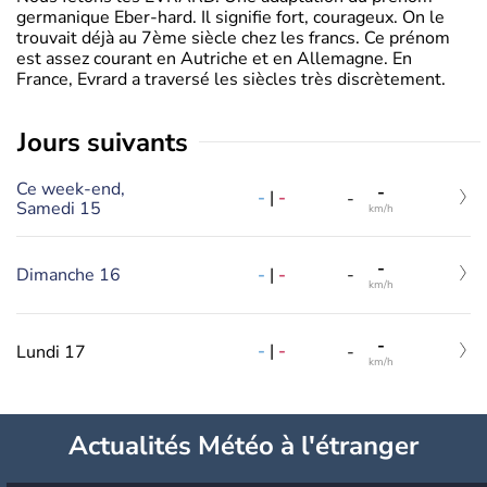
germanique Eber-hard. Il signifie fort, courageux. On le
trouvait déjà au 7ème siècle chez les francs. Ce prénom
est assez courant en Autriche et en Allemagne. En
France, Evrard a traversé les siècles très discrètement.
jours suivants
Ce week-end,
-
-
|
-
-
Samedi 15
km/h
-
-
|
-
Dimanche 16
-
km/h
-
-
|
-
Lundi 17
-
km/h
Actualités Météo à l'étranger