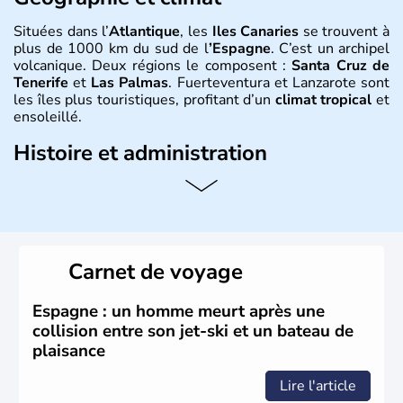
Situées dans l’
Atlantique
, les
Iles Canaries
se trouvent à
plus de 1000 km du sud de l
’Espagne
. C’est un archipel
volcanique. Deux régions le composent :
Santa Cruz de
Tenerife
et
Las Palmas
. Fuerteventura et Lanzarote sont
les îles plus touristiques, profitant d’un
climat tropical
et
ensoleillé.
Histoire et administration
Les Ile Canaries
font parties des 17 communautés
autonomes
espagnoles
. Elles tiennent leur nom de «
l’île
aux chiens
», surnom donné à l’île par les premiers
conquérants qui y trouvèrent de grands chiens ou peut-
être à cause des phoques qu’on y trouve également
Carnet de voyage
appelés « chiens de mer ».
Espagne : un homme meurt après une
collision entre son jet-ski et un bateau de
plaisance
Lire l'article