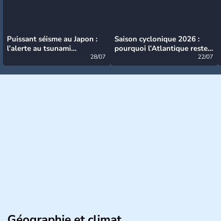
Puissant séisme au Japon :
Saison cyclonique 2026 :
l’alerte au tsunami
pourquoi l’Atlantique reste
désormais levée
28/07
très calme à ce stade ?
22/07
Géographie et climat