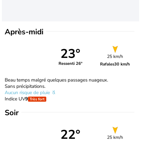
Après-midi
23°
25 km/h
Ressenti 26°
Rafales
30 km/h
Beau temps malgré quelques passages nuageux.
Sans précipitations.
Aucun risque de pluie
Indice UV
9
Très fort
Soir
22°
25 km/h