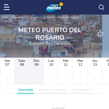
Météo
Espagne
Îles Canaries
Las Palmas
Puerto del Rosario
METEO PUERTO DEL
ROSARIO
Espagne (Îles Canaries)
Ven
Sam
Dim
Lun
Mar
Mer
Jeu
V
07
08
09
10
11
12
13
-
-
-
-
-
-
-
-
-
-
-
-
-
-
Journée
Heure / Heure
Comparer