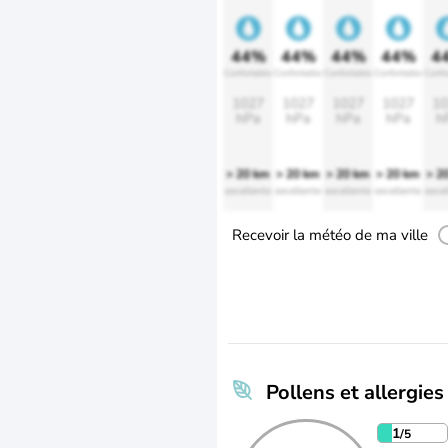
44%
44%
44%
44%
4
Confortable
Confortable
Confortable
Confortable
Confo
1027
1027
1027
1027
10
hPa
hPa
hPa
hPa
h
> 20 km
> 20 km
> 20 km
> 20 km
> 2
excellente
excellente
excellente
excellente
excel
Recevoir la météo de ma ville
Pollens et allergies
1
/5