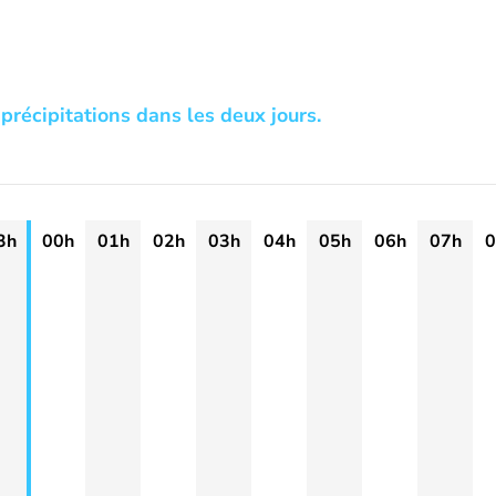
précipitations dans les deux jours.
3h
00h
01h
02h
03h
04h
05h
06h
07h
0