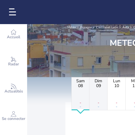
Météo
Espagne
Castille-et-León
Ávila
C
Accueil
Radar
Sam
Dim
Lun
M
08
09
10
1
Actualités
-
-
-
-
-
-
Se connecter