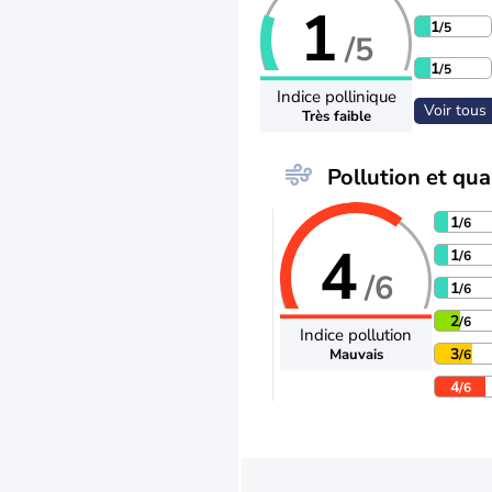
1
1
/5
/5
1
/5
Indice pollinique
Voir tous 
Très faible
Pollution et qual
1
/6
4
1
/6
/6
1
/6
2
/6
Indice pollution
3
Mauvais
/6
4
/6