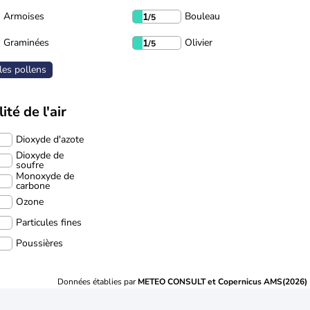
Armoises
Bouleau
1
/5
Graminées
Olivier
1
/5
les pollens
ité de l'air
Dioxyde d'azote
Dioxyde de
soufre
Monoxyde de
carbone
Ozone
Particules fines
Poussières
Données établies par
METEO CONSULT et Copernicus AMS(2026)