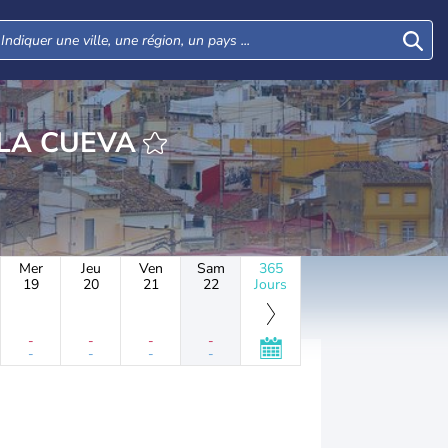
E CERRO DE LA CUEVA
Mer
Jeu
Ven
Sam
365
19
20
21
22
Jours
-
-
-
-
-
-
-
-