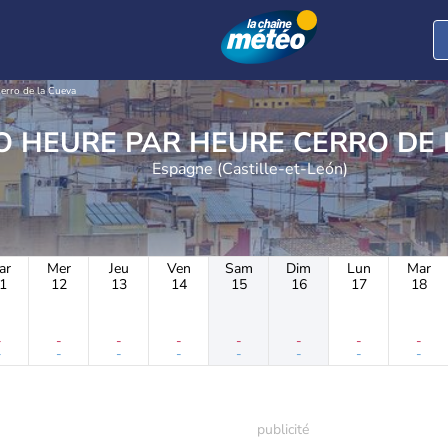
erro de la Cueva
METEO HEURE PAR HEUR
Espagne (Castille-et-León)
ar
Mer
Jeu
Ven
Sam
Dim
Lun
Mar
1
12
13
14
15
16
17
18
-
-
-
-
-
-
-
-
-
-
-
-
-
-
-
-