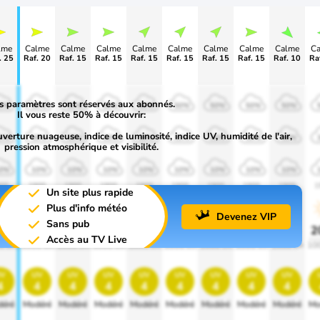
lme
Calme
Calme
Calme
Calme
Calme
Calme
Calme
Calme
C
. 25
Raf. 20
Raf. 15
Raf. 15
Raf. 15
Raf. 15
Raf. 15
Raf. 15
Raf. 10
Ra
s paramètres sont réservés aux abonnés.
0%
50%
50%
50%
50%
50%
50%
50%
50%
Il vous reste 50% à découvrir:
uverture nuageuse, indice de luminosité, indice UV, humidité de l'air,
0%
30%
30%
30%
30%
30%
30%
30%
30%
pression atmosphérique et visibilité.
0%
10%
10%
10%
10%
10%
10%
10%
10%
00
1900
1900
1900
1900
1900
1900
1900
1900
1
Un site plus rapide
Plus d'info météo
Devenez VIP
Sans pub
0%
20%
20%
20%
20%
20%
20%
20%
20%
2
Accès au TV Live
0 lm
1000 lm
1000 lm
1000 lm
1000 lm
1000 lm
1000 lm
1000 lm
1000 lm
10
v
uv
uv
uv
uv
uv
uv
uv
uv
4
4
4
4
4
4
4
4
4
éré
Modéré
Modéré
Modéré
Modéré
Modéré
Modéré
Modéré
Modéré
Mo