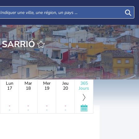
RE PLA D’EN SARRIÓ
Lun
Mar
Mer
Jeu
365
17
18
19
20
Jours
-
-
-
-
-
-
-
-