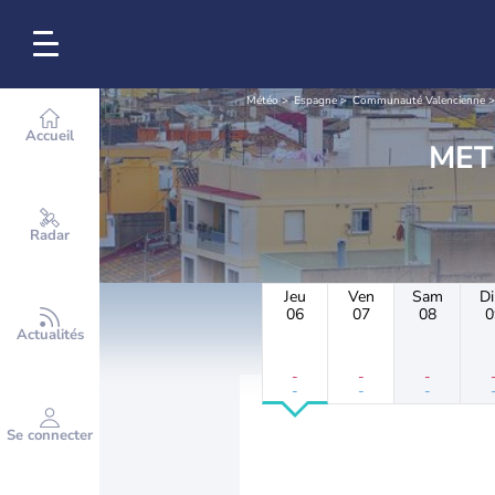
Météo
Espagne
Communauté Valencienne
Accueil
Radar
Jeu
Ven
Sam
D
06
07
08
0
Actualités
-
-
-
-
-
-
Se connecter