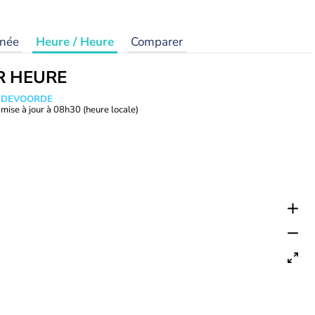
rnée
Heure / Heure
Comparer
R HEURE
ANDEVOORDE
mise à jour à
08h30
(heure locale)