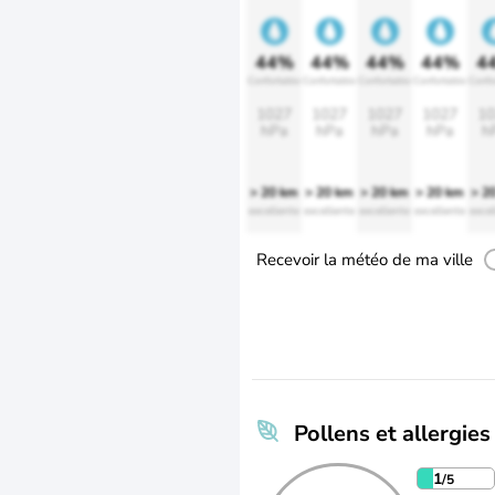
44%
44%
44%
44%
4
Confortable
Confortable
Confortable
Confortable
Confo
1027
1027
1027
1027
10
hPa
hPa
hPa
hPa
h
> 20 km
> 20 km
> 20 km
> 20 km
> 2
excellente
excellente
excellente
excellente
excel
Recevoir la météo de ma ville
Pollens et allergies
1
/5