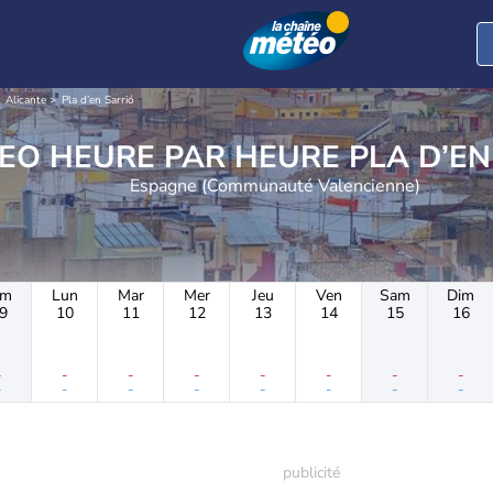
Alicante
Pla d’en Sarrió
METEO HEURE PAR HEU
Espagne (Communauté Valencienne)
im
Lun
Mar
Mer
Jeu
Ven
Sam
Dim
9
10
11
12
13
14
15
16
-
-
-
-
-
-
-
-
-
-
-
-
-
-
-
-