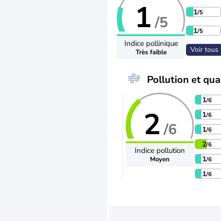
1
1
/5
/5
1
/5
Indice pollinique
Voir tous 
Très faible
Pollution et qual
1
/6
2
1
/6
/6
1
/6
2
/6
Indice pollution
1
Moyen
/6
1
/6