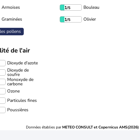
Armoises
Bouleau
1
/5
Graminées
Olivier
1
/5
les pollens
ité de l'air
Dioxyde d'azote
Dioxyde de
soufre
Monoxyde de
carbone
Ozone
Particules fines
Poussières
Données établies par
METEO CONSULT et Copernicus AMS(2026)