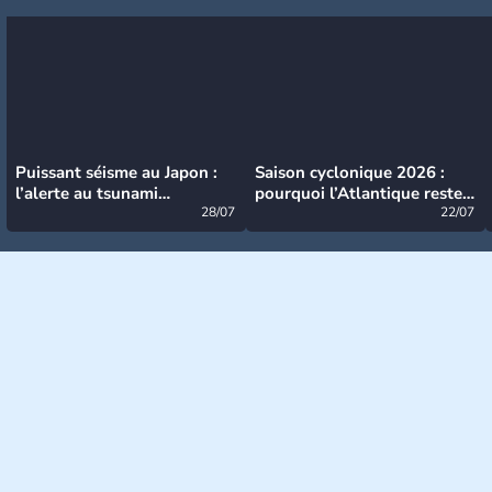
Puissant séisme au Japon :
Saison cyclonique 2026 :
l’alerte au tsunami
pourquoi l’Atlantique reste
désormais levée
28/07
très calme à ce stade ?
22/07