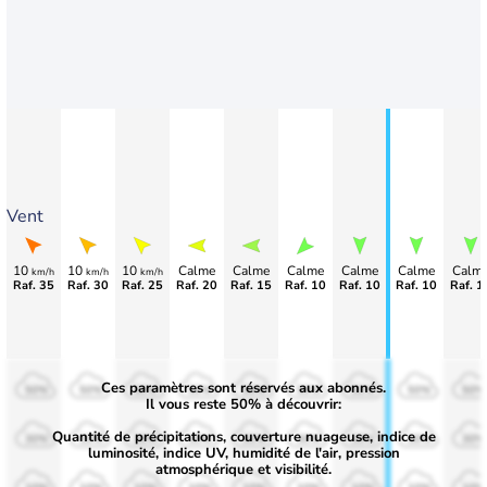
Vent
10
10
10
Calme
Calme
Calme
Calme
Calme
Calm
km/h
km/h
km/h
Raf. 35
Raf. 30
Raf. 25
Raf. 20
Raf. 15
Raf. 10
Raf. 10
Raf. 10
Raf. 1
Ces paramètres sont réservés aux abonnés.
50%
50%
50%
50%
50%
50%
50%
50%
50%
Il vous reste 50% à découvrir:
Quantité de précipitations, couverture nuageuse, indice de
30%
30%
30%
30%
30%
30%
30%
30%
30%
luminosité, indice UV, humidité de l'air, pression
atmosphérique et visibilité.