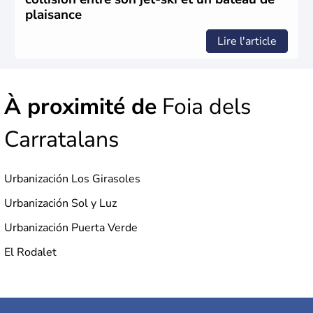
rejoint le pays à partir de 1801 après avoir appartenu au
plaisance
Portugal. Cette monarchie constitutionnelle intègre
l'Union Européenne en 1986.
Lire l'article
À proximité de
Foia dels
Carratalans
Urbanización Los Girasoles
Urbanización Sol y Luz
Urbanización Puerta Verde
El Rodalet