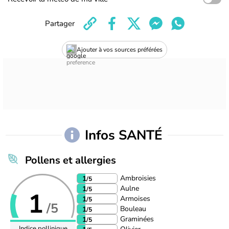
Partager
Ajouter à vos sources préférées
Infos SANTÉ
Pollens et allergies
Ambroisies
1
/5
Aulne
1
/5
1
Armoises
1
/5
/5
Bouleau
1
/5
Graminées
1
/5
Indice pollinique