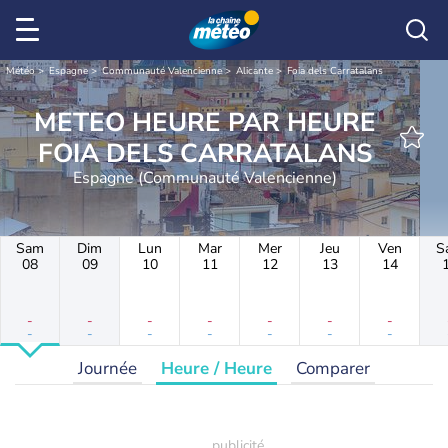
Météo
Espagne
Communauté Valencienne
Alicante
Foia dels Carratalans
METEO HEURE PAR HEURE
FOIA DELS CARRATALANS
Espagne (Communauté Valencienne)
Sam
Dim
Lun
Mar
Mer
Jeu
Ven
S
08
09
10
11
12
13
14
-
-
-
-
-
-
-
-
-
-
-
-
-
-
Journée
Heure / Heure
Comparer