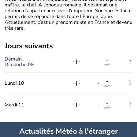
maître, le chef. A l’époque romaine, il désignait une
relation d’appartenance avec l’empereur. Son succès lui a
permis de se répandre dans toute l’Europe latine.
Actuellement, c’est un prénom mixte en France et devenu
très rare.
jours suivants
Demain,
-
-
|
-
-
Dimanche 09
km/h
-
-
|
-
Lundi 10
-
km/h
-
-
|
-
Mardi 11
-
km/h
Actualités Météo à l'étranger