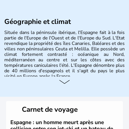
Géographie et climat
Située dans la péninsule ibérique, l'Espagne fait à la fois
partie de l'Europe de l'Ouest et de l'Europe du Sud. L'Etat
revendique la propriété des îles Canaries, Baléares et des
villes non péninsulaires Ceuta et Melilla. Elle possède un
climat fortement contrasté : océanique au Nord,
méditerranéen au centre et sur les côtes avec des
températures caniculaires l'été. L'Espagne dénombre plus
de 40 millions d'espagnols et il s'agit du pays le plus
visité en Europe après la France.
Histoire et administration
Le territoire espagnol a tout d'abord été occupé par les
Ibères et diverses populations celtes. Les Romains
Carnet de voyage
envahissent la péninsule au IIe siècle avant J.C et
apportent leur langue ainsi que leur religion. L'Espagne
s'impose comme la première puissance de l'Europe au
Espagne : un homme meurt après une
XIème siècle et le reste pendant plus de 100 ans. Madrid
collision entre son jet-ski et un bateau de