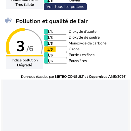
Olivier
1
/5
Très faible
Voir tous les pollens
Pollution et qualité de l'air
Dioxyde d'azote
1
/6
Dioxyde de soufre
1
/6
3
Monoxyde de carbone
1
/6
/6
Ozone
3
/6
Particules fines
1
/6
Indice pollution
Poussières
1
/6
Dégradé
Données établies par
METEO CONSULT et Copernicus AMS(2026)