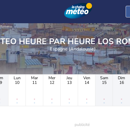
 Romeros
METEO HEURE PAR HE
Espagne (Andalousie)
im
Lun
Mar
Mer
Jeu
Ven
Sam
Dim
9
10
11
12
13
14
15
16
-
-
-
-
-
-
-
-
-
-
-
-
-
-
-
-