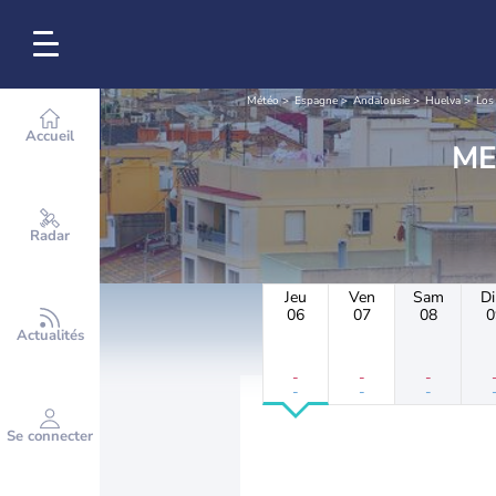
Météo
Espagne
Andalousie
Huelva
Los
Accueil
Radar
Jeu
Ven
Sam
D
06
07
08
0
Actualités
-
-
-
-
-
-
Se connecter