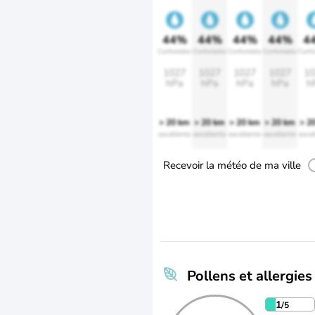
44%
44%
44%
44%
4
Confortable
Confortable
Confortable
Confortable
Confo
1027
1027
1027
1027
10
hPa
hPa
hPa
hPa
h
> 20 km
> 20 km
> 20 km
> 20 km
> 2
excellente
excellente
excellente
excellente
excel
Recevoir la météo de ma ville
Pollens et allergies
1
/5