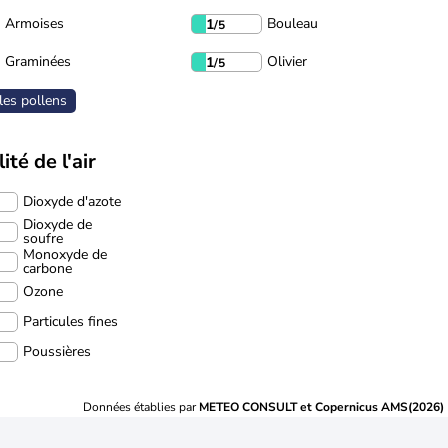
Armoises
Bouleau
1
/5
Graminées
Olivier
1
/5
les pollens
ité de l'air
Dioxyde d'azote
Dioxyde de
soufre
Monoxyde de
carbone
Ozone
Particules fines
Poussières
Données établies par
METEO CONSULT et Copernicus AMS(2026)