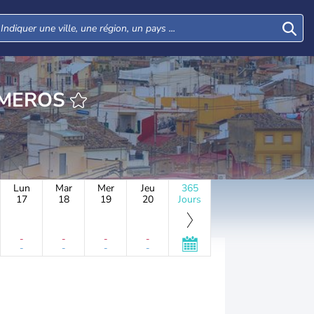
URE LOS ROMEROS
Lun
Mar
Mer
Jeu
365
17
18
19
20
Jours
-
-
-
-
-
-
-
-