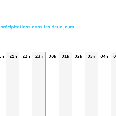
précipitations dans les deux jours.
0h
21h
22h
23h
00h
01h
02h
03h
04h
0