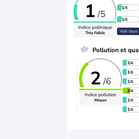
1
1
/5
/5
1
/5
Indice pollinique
Voir tous 
Très faible
Pollution et qual
1
/6
2
1
/6
/6
1
/6
2
/6
Indice pollution
1
Moyen
/6
1
/6