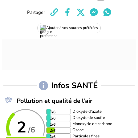
Partager
Ajouter à vos sources préférées
Infos SANTÉ
Pollution et qualité de l'air
Dioxyde d'azote
1
/6
Dioxyde de soufre
1
/6
2
Monoxyde de carbone
1
/6
/6
Ozone
2
/6
Particules fines
1
/6