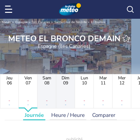
Météo
Espagne
Îles Canaries
Santa Cruz de Ténérife
El Bronco
METEO EL BRONCO DEMAIN
Espagne (Îles Canaries)
Jeu
Ven
Sam
Dim
Lun
Mar
Mer
J
06
07
08
09
10
11
12
-
-
-
-
-
-
-
-
-
-
-
-
-
-
Journée
Heure / Heure
Comparer