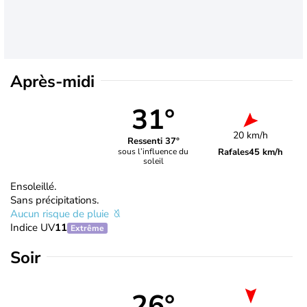
Après-midi
31°
20 km/h
Ressenti 37°
Rafales
45 km/h
sous l’influence du
soleil
Ensoleillé.
Sans précipitations.
Aucun risque de pluie
Indice UV
11
Extrême
Soir
26°