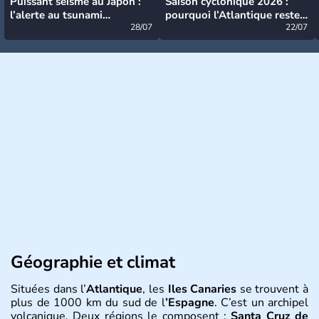
Puissant séisme au Japon :
Saison cyclonique 2026 :
l’alerte au tsunami
pourquoi l’Atlantique reste
désormais levée
28/07
très calme à ce stade ?
22/07
Géographie et climat
Situées dans l’
Atlantique
, les
Iles Canaries
se trouvent à
plus de 1000 km du sud de l
’Espagne
. C’est un archipel
volcanique. Deux régions le composent :
Santa Cruz de