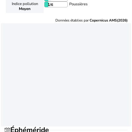
Indice pollution
Poussières
1
/6
Moyen
Données établies par
Copernicus AMS(2026)
Éphéméride