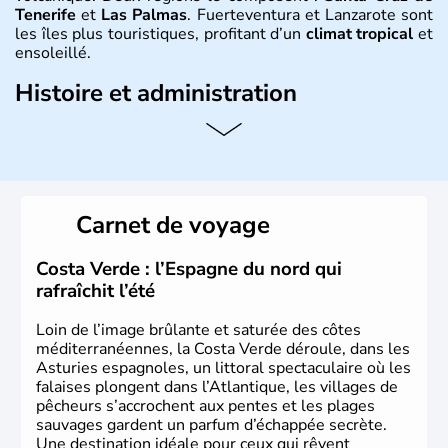
Tenerife
et
Las Palmas
. Fuerteventura et Lanzarote sont
les îles plus touristiques, profitant d’un
climat tropical
et
ensoleillé.
Histoire et administration
Les Ile Canaries
font parties des 17 communautés
autonomes
espagnoles
. Elles tiennent leur nom de «
l’île
aux chiens
», surnom donné à l’île par les premiers
conquérants qui y trouvèrent de grands chiens ou peut-
être à cause des phoques qu’on y trouve également
Carnet de voyage
appelés « chiens de mer ».
Costa Verde : l’Espagne du nord qui
rafraîchit l’été
Loin de l’image brûlante et saturée des côtes
méditerranéennes, la Costa Verde déroule, dans les
Asturies espagnoles, un littoral spectaculaire où les
falaises plongent dans l’Atlantique, les villages de
pêcheurs s’accrochent aux pentes et les plages
sauvages gardent un parfum d’échappée secrète.
Une destination idéale pour ceux qui rêvent