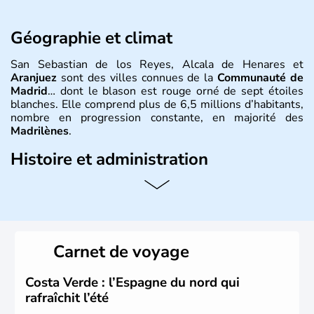
Géographie et climat
San Sebastian de los Reyes, Alcala de Henares et
Aranjuez
sont des villes connues de la
Communauté de
Madrid
… dont le blason est rouge orné de sept étoiles
blanches. Elle comprend plus de 6,5 millions d’habitants,
nombre en progression constante, en majorité des
Madrilènes
.
Histoire et administration
La communauté de Madrid
est l’une des 17
communautés autonomes d’
Espagne
. Elle se compose de
la province de Madrid et sa capitale est la ville de
Madrid
,
par ailleurs ville principale du pays. Historiquement
importante pour l’Espagne, c'était une "zone de passage"
Carnet de voyage
où les légions se reposaient en attente d'une rébellion.
Costa Verde : l’Espagne du nord qui
rafraîchit l’été