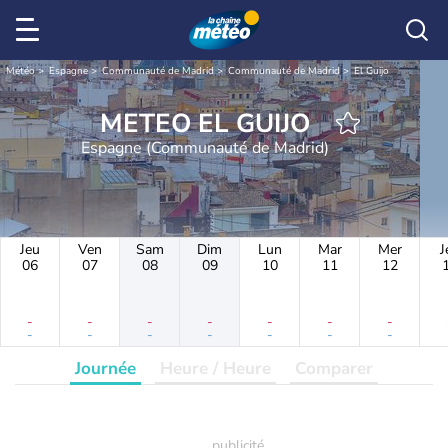
Météo
Espagne
Communauté de Madrid
Communauté de Madrid
El Guijo
METEO EL GUIJO
Espagne (Communauté de Madrid)
Jeu
Ven
Sam
Dim
Lun
Mar
Mer
J
06
07
08
09
10
11
12
-
-
-
-
-
-
-
-
-
-
-
-
-
-
Journée
Heure / Heure
Comparer