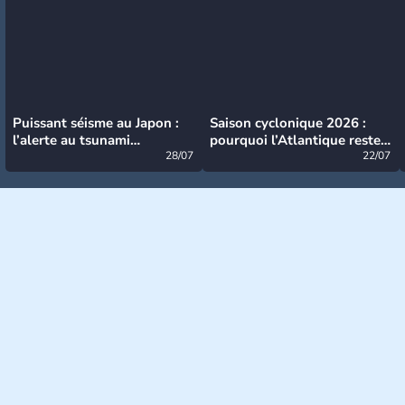
Puissant séisme au Japon :
Saison cyclonique 2026 :
l’alerte au tsunami
pourquoi l’Atlantique reste
désormais levée
28/07
très calme à ce stade ?
22/07