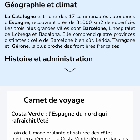
Géographie et climat
La Catalogne
est l’une des 17 communautés autonomes
d’
Espagne
, recouvrant près de 31000 km2 de superficie.
Les trois plus grandes villes sont
Barcelone
, L’hospitalet
de Lobrega et Badalona. Elle comprend quatre provinces
distinctes ; celle de Barcelone bien sûr, Lérida, Tarragone
et
Gérone
, la plus proche des frontières françaises.
Histoire et administration
L’équipe du
FC Barcelone
est l’une des fiertés de la
Catalogne
, de même que le
Mont Canigou
qu'on trouve
du côté français des Pyrénées. Le
catalan
est l’une des
trois langues officielles parlées dans la région. La
sardane
est la danse typique et motive de très nombreux
Carnet de voyage
catalans lors de fêtes souvent colorées.
Costa Verde : l’Espagne du nord qui
rafraîchit l’été
Loin de l’image brûlante et saturée des côtes
méditerranéennes, la Costa Verde déroule, dans les