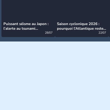
Puissant séisme au Japon :
Saison cyclonique 2026 :
l’alerte au tsunami
pourquoi l’Atlantique reste
désormais levée
28/07
très calme à ce stade ?
22/07