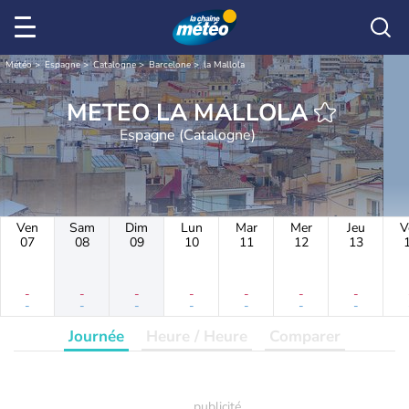
Météo
Espagne
Catalogne
Barcelone
la Mallola
METEO LA MALLOLA
Espagne (Catalogne)
Ven
Sam
Dim
Lun
Mar
Mer
Jeu
V
07
08
09
10
11
12
13
-
-
-
-
-
-
-
-
-
-
-
-
-
-
Journée
Heure / Heure
Comparer