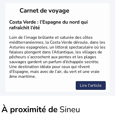
personnes. Les premières traces d’occupation humaine
remontent à -7000 ans avant Jésus Christ.
Palma de
Carnet de voyage
Majorque
en est la capitale.
Costa Verde : l’Espagne du nord qui
rafraîchit l’été
Loin de l’image brûlante et saturée des côtes
méditerranéennes, la Costa Verde déroule, dans les
Asturies espagnoles, un littoral spectaculaire où les
falaises plongent dans l’Atlantique, les villages de
pêcheurs s’accrochent aux pentes et les plages
sauvages gardent un parfum d’échappée secrète.
Une destination idéale pour ceux qui rêvent
d’Espagne, mais avec de l’air, du vert et une vraie
âme maritime.
Lire l'article
À proximité de
Sineu