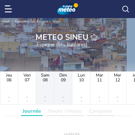
Météo
Espagne
Îles Baléares
Sineu
METEO SINEU
Espagne (Îles Baléares)
Jeu
Ven
Sam
Dim
Lun
Mar
Mer
J
06
07
08
09
10
11
12
-
-
-
-
-
-
-
-
-
-
-
-
-
-
Journée
Heure / Heure
Comparer