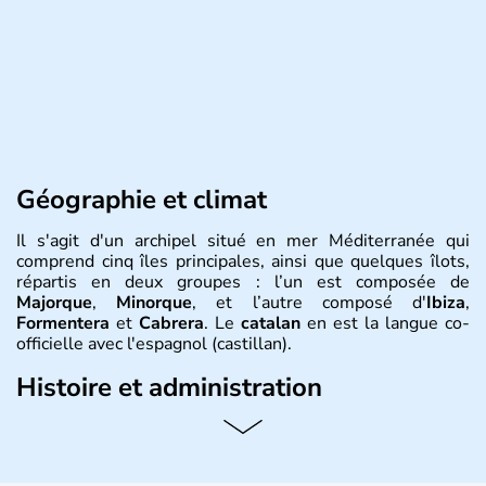
Géographie et climat
Il s'agit d'un archipel situé en mer Méditerranée qui
comprend cinq îles principales, ainsi que quelques îlots,
répartis en deux groupes : l’un est composée de
Majorque
,
Minorque
, et l’autre composé d'
Ibiza
,
Formentera
et
Cabrera
. Le
catalan
en est la langue co-
officielle avec l'espagnol (castillan).
Histoire et administration
Dix millions de touristes se rendent chaque année aux
Baléares
dont deux millions d’Allemands. La population
locale à l’année ne dépasse pas le million de