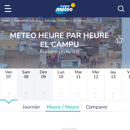
Météo
Espagne
Asturies
Asturias / Asturies
El Campu
METEO HEURE PAR HEURE
EL CAMPU
Espagne (Asturies)
Ven
Sam
Dim
Lun
Mar
Mer
Jeu
V
07
08
09
10
11
12
13
-
-
-
-
-
-
-
-
-
-
-
-
-
-
Journée
Heure / Heure
Comparer