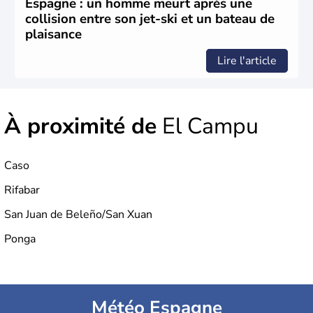
Espagne : un homme meurt après une
XIème siècle et le reste pendant plus de 100 ans. Madrid
collision entre son jet-ski et un bateau de
rejoint le pays à partir de 1801 après avoir appartenu au
plaisance
Portugal. Cette monarchie constitutionnelle intègre
l'Union Européenne en 1986.
Lire l'article
À proximité de
El Campu
Caso
Rifabar
San Juan de Beleño/San Xuan
Ponga
Météo Espagne