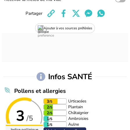
Partager
Ajouter à vos sources préférées
Infos SANTÉ
Pollens et allergies
Urticacées
3
/5
Plantain
2
/5
3
Châtaignier
2
/5
/5
Ambroisies
1
/5
Aulne
1
/5
Indice pollinique