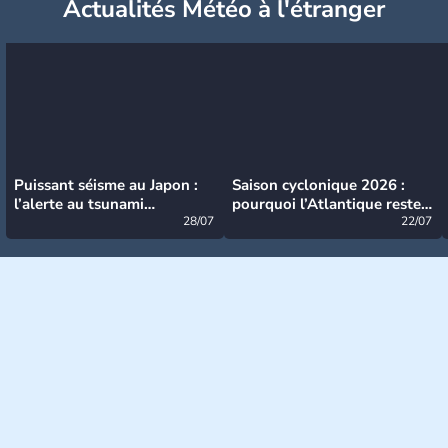
Actualités Météo à l'étranger
Puissant séisme au Japon :
Saison cyclonique 2026 :
l’alerte au tsunami
pourquoi l’Atlantique reste
désormais levée
28/07
très calme à ce stade ?
22/07