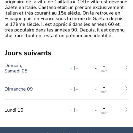
originaire de la ville de Caillatia ». Cette ville est devenue
Gaëte en Italie. Caetano était un prénom exclusivement
italien et très courant au 15è siècle. On le retrouve en
Espagne puis en France sous la forme de Gaëtan depuis
le 17ème siècle. Il est apprécié dans les années 60 et
très populaire dans les années 90. Depuis, il est devenu
plus rare, tout en restant un prénom bien identifié.
jours suivants
Demain,
-
-
|
-
-
Samedi 08
km/h
-
-
|
-
Dimanche 09
-
km/h
-
-
|
-
Lundi 10
-
km/h