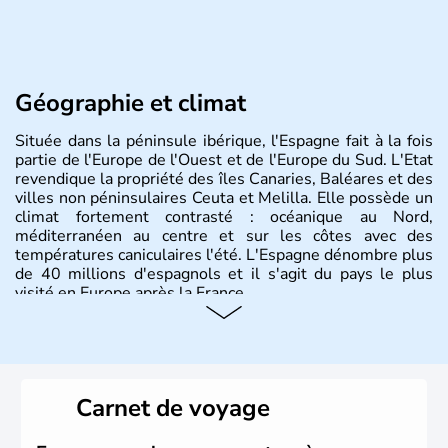
Géographie et climat
Située dans la péninsule ibérique, l'Espagne fait à la fois
partie de l'Europe de l'Ouest et de l'Europe du Sud. L'Etat
revendique la propriété des îles Canaries, Baléares et des
villes non péninsulaires Ceuta et Melilla. Elle possède un
climat fortement contrasté : océanique au Nord,
méditerranéen au centre et sur les côtes avec des
températures caniculaires l'été. L'Espagne dénombre plus
de 40 millions d'espagnols et il s'agit du pays le plus
visité en Europe après la France.
Histoire et administration
Le territoire espagnol a tout d'abord été occupé par les
Ibères et diverses populations celtes. Les Romains
Carnet de voyage
envahissent la péninsule au IIe siècle avant J.C et
apportent leur langue ainsi que leur religion. L'Espagne
s'impose comme la première puissance de l'Europe au