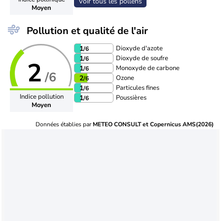
Voir tous les pollens
Moyen
Pollution et qualité de l'air
Dioxyde d'azote
1
/6
Dioxyde de soufre
1
/6
2
Monoxyde de carbone
1
/6
/6
Ozone
2
/6
Particules fines
1
/6
Indice pollution
Poussières
1
/6
Moyen
Données établies par
METEO CONSULT et Copernicus AMS(2026)