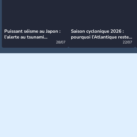
Puissant séisme au Japon :
Saison cyclonique 2026 :
l’alerte au tsunami
pourquoi l’Atlantique reste
désormais levée
28/07
très calme à ce stade ?
22/07