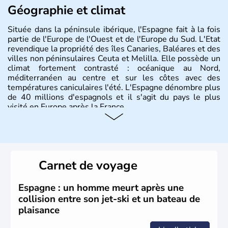
Géographie et climat
Située dans la péninsule ibérique, l'Espagne fait à la fois
partie de l'Europe de l'Ouest et de l'Europe du Sud. L'Etat
revendique la propriété des îles Canaries, Baléares et des
villes non péninsulaires Ceuta et Melilla. Elle possède un
climat fortement contrasté : océanique au Nord,
méditerranéen au centre et sur les côtes avec des
températures caniculaires l'été. L'Espagne dénombre plus
de 40 millions d'espagnols et il s'agit du pays le plus
visité en Europe après la France.
Histoire et administration
Le territoire espagnol a tout d'abord été occupé par les
Ibères et diverses populations celtes. Les Romains
Carnet de voyage
envahissent la péninsule au IIe siècle avant J.C et
apportent leur langue ainsi que leur religion. L'Espagne
s'impose comme la première puissance de l'Europe au
Espagne : un homme meurt après une
XIème siècle et le reste pendant plus de 100 ans. Madrid
collision entre son jet-ski et un bateau de
rejoint le pays à partir de 1801 après avoir appartenu au
plaisance
Portugal. Cette monarchie constitutionnelle intègre
l'Union Européenne en 1986.