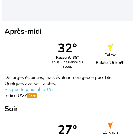
Après-midi
32°
Calme
Ressenti 38°
sous l’influence du
Rafales
25 km/h
soleil
De larges éclaircies, mais évolution orageuse possible.
Quelques averses faibles.
Risque de pluie
50 %
Indice UV
7
Fort
Soir
27°
10 km/h