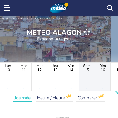
Météo
Espagne
Aragon
Saragosse
Alagón
METEO ALAGÓN
Espagne (Aragon)
Lun
Mar
Mer
Jeu
Ven
Sam
Dim
L
10
11
12
13
14
15
16
-
-
-
-
-
-
-
-
-
-
-
-
-
-
Journée
Heure / Heure
Comparer