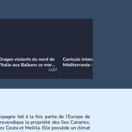
Orages violents du nord de
Canicule intense en
Ca
l'Italie aux Balkans ce mardi
Méditerranée : près de 50°C
Ma
: grosse grêle, violentes
21/07
et des incendies hors de
21/07
rafales et pluies intenses
contrôle en Espagne
spagne fait à la fois partie de l'Europe de
 revendique la propriété des îles Canaries,
es Ceuta et Melilla. Elle possède un climat