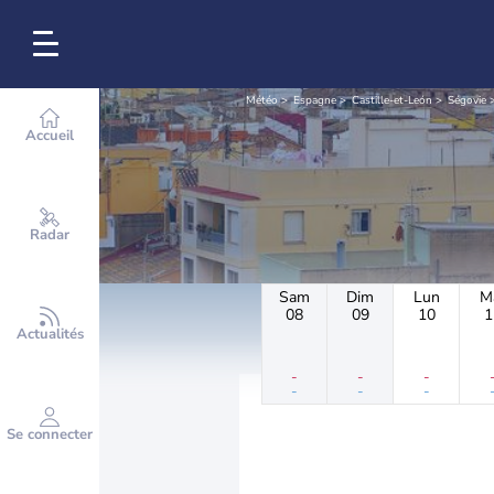
Météo
Espagne
Castille-et-León
Ségovie
Accueil
Radar
Sam
Dim
Lun
M
08
09
10
1
Actualités
-
-
-
-
-
-
Se connecter