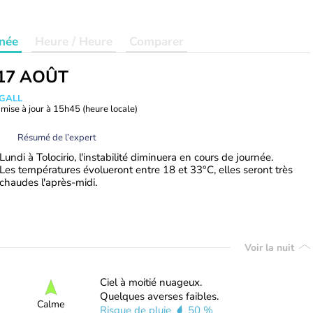
née
Heure / Heure
Comparer
17 AOÛT
 GALL
mise à jour à
15h45
(heure locale)
Résumé de l’expert
Lundi à Tolocirio, l'instabilité diminuera en cours de journée.
Les températures évolueront entre 18 et 33°C, elles seront très
chaudes l'après-midi.
Voir la nuit
Ciel à moitié nuageux.
Quelques averses faibles.
Calme
Risque de pluie
50 %