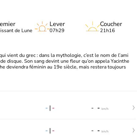
emier
Lever
Coucher
oissant de Lune
07h29
21h16
 vient du grec : dans la mythologie, c’est le nom de l’ami
 de disque. Son sang devint une fleur qu’on appela Yacinthe
he deviendra féminin au 19e siècle, mais restera toujours
-
|
-
-
-
km/h
-
|
-
-
-
km/h