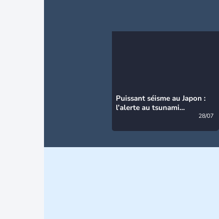
Puissant séisme au Japon :
l’alerte au tsunami
désormais levée
28/07