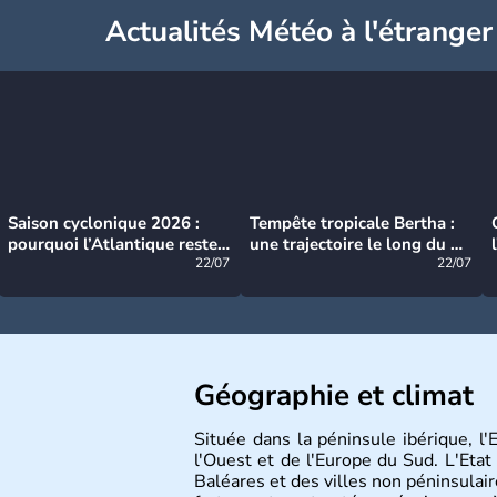
Actualités Météo à l'étranger
Saison cyclonique 2026 :
Tempête tropicale Bertha :
pourquoi l’Atlantique reste
une trajectoire le long du du
très calme à ce stade ?
22/07
littoral américain
22/07
Géographie et climat
Située dans la péninsule ibérique, l'E
l'Ouest et de l'Europe du Sud. L'Etat
Baléares et des villes non péninsulair