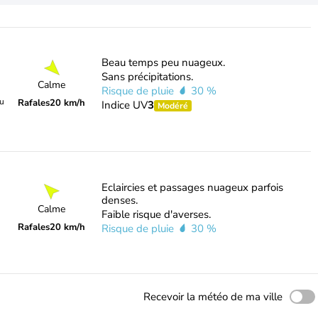
Beau temps peu nuageux.
Sans précipitations.
Calme
Risque de pluie
30 %
du
Rafales
20 km/h
Indice UV
3
Modéré
Eclaircies et passages nuageux parfois
denses.
Calme
Faible risque d'averses.
Rafales
20 km/h
Risque de pluie
30 %
Recevoir la météo de ma ville