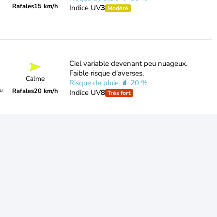
Rafales
15 km/h
Indice UV
3
Modéré
Ciel variable devenant peu nuageux.
Faible risque d'averses.
Calme
Risque de pluie
20 %
du
Rafales
20 km/h
Indice UV
8
Très fort