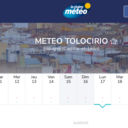
Tolocirio
METEO TOLOCIRIO
Espagne (Castille-et-León)
ar
Mer
Jeu
Ven
Sam
Dim
Lun
Mar
1
12
13
14
15
16
17
18
-
-
-
-
-
-
-
-
-
-
-
-
-
-
-
-