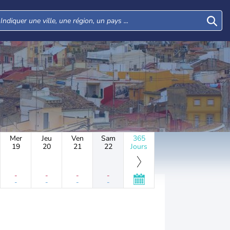
Mer
Jeu
Ven
Sam
365
19
20
21
22
Jours
-
-
-
-
-
-
-
-