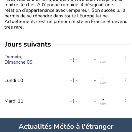
maître, le chef. A l’époque romaine, il désignait une
relation d’appartenance avec l’empereur. Son succès lui a
permis de se répandre dans toute l’Europe latine.
Actuellement, c’est un prénom mixte en France et devenu
très rare.
jours suivants
Demain,
-
-
|
-
-
Dimanche 09
km/h
-
-
|
-
Lundi 10
-
km/h
-
-
|
-
Mardi 11
-
km/h
Actualités Météo à l'étranger