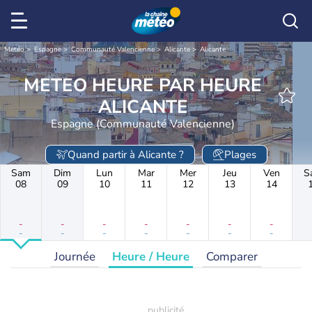
Météo
Espagne
Communauté Valencienne
Alicante
Alicante
METEO HEURE PAR HEURE
ALICANTE
Espagne (Communauté Valencienne)
Quand partir à Alicante ?
Plages
Sam
Dim
Lun
Mar
Mer
Jeu
Ven
S
08
09
10
11
12
13
14
-
-
-
-
-
-
-
-
-
-
-
-
-
-
Journée
Heure / Heure
Comparer