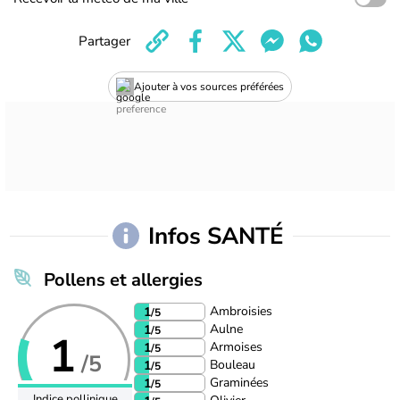
Partager
Ajouter à vos sources préférées
Infos SANTÉ
Pollens et allergies
Ambroisies
1
/5
Aulne
1
/5
1
Armoises
1
/5
/5
Bouleau
1
/5
Graminées
1
/5
Indice pollinique