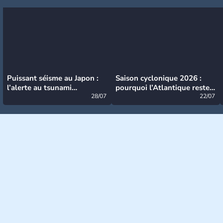
Puissant séisme au Japon :
Saison cyclonique 2026 :
l’alerte au tsunami
pourquoi l’Atlantique reste
désormais levée
28/07
très calme à ce stade ?
22/07