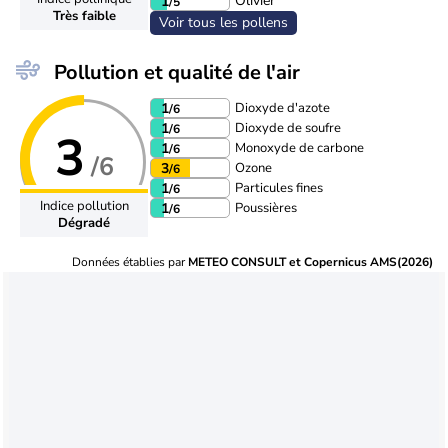
Olivier
1
/5
Très faible
Voir tous les pollens
Pollution et qualité de l'air
Dioxyde d'azote
1
/6
Dioxyde de soufre
1
/6
3
Monoxyde de carbone
1
/6
/6
Ozone
3
/6
Particules fines
1
/6
Indice pollution
Poussières
1
/6
Dégradé
Données établies par
METEO CONSULT et Copernicus AMS(2026)