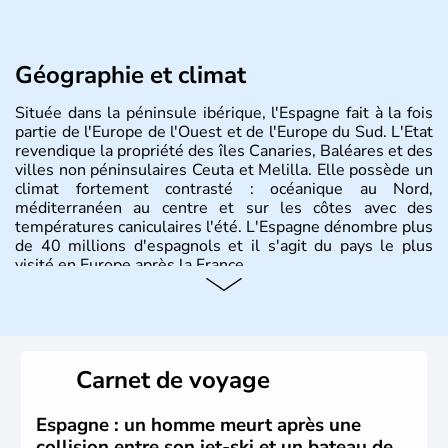
Géographie et climat
Située dans la péninsule ibérique, l'Espagne fait à la fois
partie de l'Europe de l'Ouest et de l'Europe du Sud. L'Etat
revendique la propriété des îles Canaries, Baléares et des
villes non péninsulaires Ceuta et Melilla. Elle possède un
climat fortement contrasté : océanique au Nord,
méditerranéen au centre et sur les côtes avec des
températures caniculaires l'été. L'Espagne dénombre plus
de 40 millions d'espagnols et il s'agit du pays le plus
visité en Europe après la France.
Histoire et administration
Le territoire espagnol a tout d'abord été occupé par les
Ibères et diverses populations celtes. Les Romains
Carnet de voyage
envahissent la péninsule au IIe siècle avant J.C et
apportent leur langue ainsi que leur religion. L'Espagne
s'impose comme la première puissance de l'Europe au
Espagne : un homme meurt après une
XIème siècle et le reste pendant plus de 100 ans. Madrid
collision entre son jet-ski et un bateau de