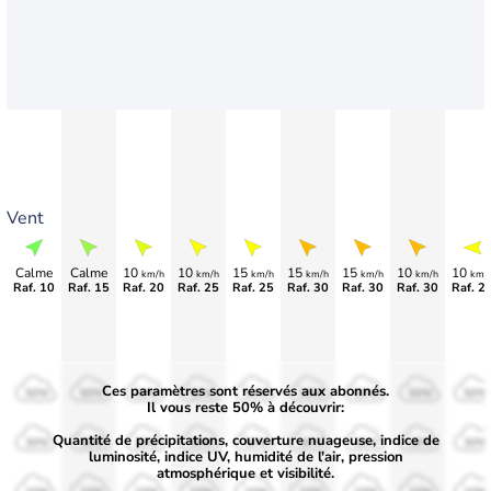
Vent
Calme
Calme
10
10
15
15
15
10
10
km/h
km/h
km/h
km/h
km/h
km/h
km/
Raf. 10
Raf. 15
Raf. 20
Raf. 25
Raf. 25
Raf. 30
Raf. 30
Raf. 30
Raf. 2
Ces paramètres sont réservés aux abonnés.
50%
50%
50%
50%
50%
50%
50%
50%
50%
Il vous reste 50% à découvrir:
Quantité de précipitations, couverture nuageuse, indice de
30%
30%
30%
30%
30%
30%
30%
30%
30%
luminosité, indice UV, humidité de l'air, pression
atmosphérique et visibilité.