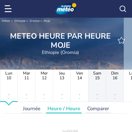
Météo
Ethiopie
Oromia
Moje
METEO HEURE PAR HEURE
MOJE
Ethiopie (Oromia)
Lun
Mar
Mer
Jeu
Ven
Sam
Dim
L
10
11
12
13
14
15
16
-
-
-
-
-
-
-
-
-
-
-
-
-
-
Journée
Heure / Heure
Comparer