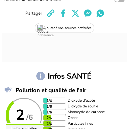
Partager
Ajouter à vos sources préférées
Infos SANTÉ
Pollution et qualité de l'air
Dioxyde d'azote
1
/6
Dioxyde de soufre
1
/6
2
Monoxyde de carbone
1
/6
/6
Ozone
2
/6
Particules fines
2
/6
Indice pollution