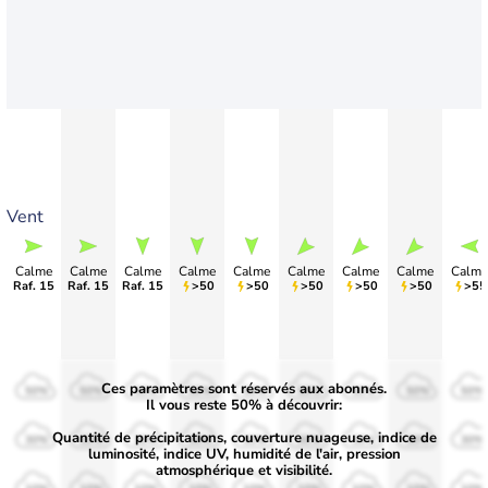
Vent
Calme
Calme
Calme
Calme
Calme
Calme
Calme
Calme
Calme
Raf. 15
Raf. 15
Raf. 15
>50
>50
>50
>50
>50
>55
Ces paramètres sont réservés aux abonnés.
50%
50%
50%
50%
50%
50%
50%
50%
50%
Il vous reste 50% à découvrir:
Quantité de précipitations, couverture nuageuse, indice de
30%
30%
30%
30%
30%
30%
30%
30%
30%
luminosité, indice UV, humidité de l'air, pression
atmosphérique et visibilité.