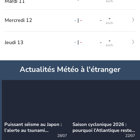
Mardi 11
km/h
-
-
|
-
Mercredi 12
-
km/h
-
-
|
-
Jeudi 13
-
km/h
Actualités Météo à l'étranger
Puissant séisme au Japon :
Saison cyclonique 2026 :
l’alerte au tsunami
pourquoi l’Atlantique reste
désormais levée
28/07
très calme à ce stade ?
22/07