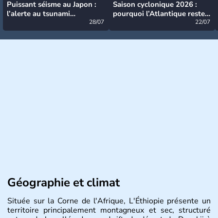
Puissant séisme au Japon :
Saison cyclonique 2026 :
l’alerte au tsunami
pourquoi l’Atlantique reste
désormais levée
28/07
très calme à ce stade ?
22/07
Géographie et climat
Située sur la Corne de l'Afrique, L'Éthiopie présente un
territoire principalement montagneux et sec, structuré