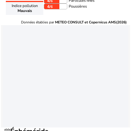
Particules fines
4
/6
Indice pollution
Poussières
4
/6
Mauvais
Données établies par
METEO CONSULT et Copernicus AMS(2026)