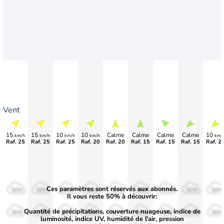
Vent
15
15
10
10
Calme
Calme
Calme
Calme
10
km/h
km/h
km/h
km/h
km/
Raf. 25
Raf. 25
Raf. 25
Raf. 20
Raf. 20
Raf. 15
Raf. 15
Raf. 15
Raf. 2
Ces paramètres sont réservés aux abonnés.
50%
50%
50%
50%
50%
50%
50%
50%
50%
Il vous reste 50% à découvrir:
Quantité de précipitations, couverture nuageuse, indice de
30%
30%
30%
30%
30%
30%
30%
30%
30%
luminosité, indice UV, humidité de l'air, pression