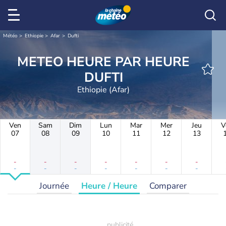
Météo
Ethiopie
Afar
Dufti
METEO HEURE PAR HEURE
DUFTI
Ethiopie (Afar)
Ven
Sam
Dim
Lun
Mar
Mer
Jeu
V
07
08
09
10
11
12
13
-
-
-
-
-
-
-
-
-
-
-
-
-
-
Journée
Heure / Heure
Comparer