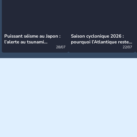
Puissant séisme au Japon :
Saison cyclonique 2026 :
l’alerte au tsunami
pourquoi l’Atlantique reste
désormais levée
28/07
très calme à ce stade ?
22/07