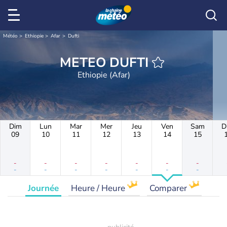
Météo
Ethiopie
Afar
Dufti
METEO DUFTI
Ethiopie (Afar)
Dim
Lun
Mar
Mer
Jeu
Ven
Sam
D
09
10
11
12
13
14
15
-
-
-
-
-
-
-
-
-
-
-
-
-
-
Journée
Heure / Heure
Comparer