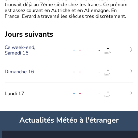
trouvait déjà au 7ème siècle chez les francs. Ce prénom
est assez courant en Autriche et en Allemagne. En
France, Evrard a traversé les siècles très discrètement.
jours suivants
Ce week-end,
-
-
|
-
-
Samedi 15
km/h
-
-
|
-
Dimanche 16
-
km/h
-
-
|
-
Lundi 17
-
km/h
Actualités Météo à l'étranger