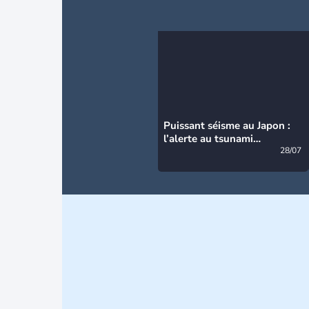
Puissant séisme au Japon :
l’alerte au tsunami
désormais levée
28/07