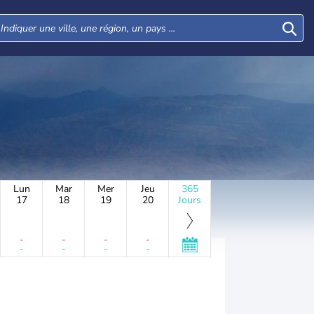
Lun
Mar
Mer
Jeu
365
17
18
19
20
Jours
-
-
-
-
-
-
-
-