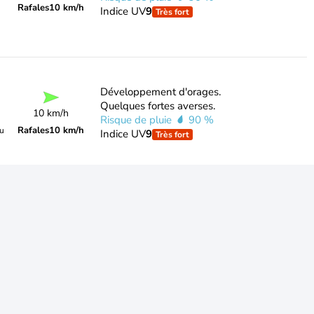
Rafales
10 km/h
Indice UV
9
Très fort
Développement d'orages.
Quelques fortes averses.
10 km/h
Risque de pluie
90 %
Rafales
10 km/h
du
Indice UV
9
Très fort