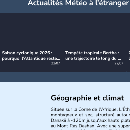
Actualités Météo à l'étranger
Saison cyclonique 2026 :
Tempête tropicale Bertha :
pourquoi l’Atlantique reste
une trajectoire le long du du
très calme à ce stade ?
22/07
littoral américain
22/07
Géographie et climat
Située sur la Corne de l'Afrique, L'Ét
montagneux et sec, structuré autour
Danakii à -120m jusqu'aux hauts pla
au Mont Ras Dashan. Avec une super