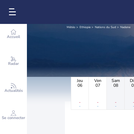
Météo
Ethiopie
Nations du Sud
Nadene
Accueil
Radar
Jeu
Ven
Sam
D
06
07
08
0
Actualités
-
-
-
-
-
-
Se connecter