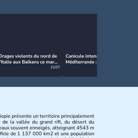
Orages violents du nord de
Canicule intense en
Ca
l'Italie aux Balkans ce mardi
Méditerranée : près de 50°C
Ma
: grosse grêle, violentes
21/07
et des incendies hors de
21/07
rafales et pluies intenses
contrôle en Espagne
hiopie présente un territoire principalement
 de la vallée du grand rift, du désert du
teaux souvent enneigés, atteignant 4543 m
ficie de 1 137 000 km2 et une population