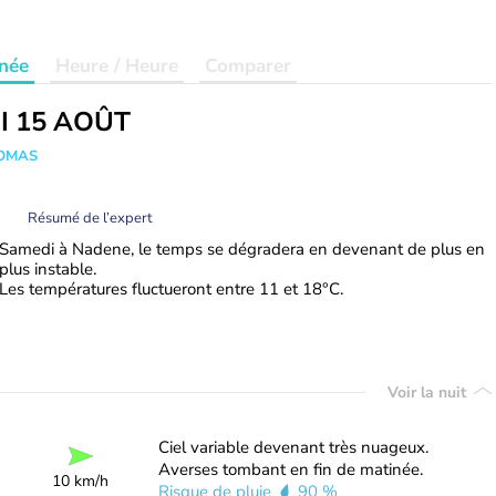
née
Heure / Heure
Comparer
I 15 AOÛT
HOMAS
Résumé de l’expert
Samedi à Nadene, le temps se dégradera en devenant de plus en
plus instable.
Les températures fluctueront entre 11 et 18°C.
Voir la nuit
Ciel variable devenant très nuageux.
Averses tombant en fin de matinée.
10 km/h
Risque de pluie
90 %