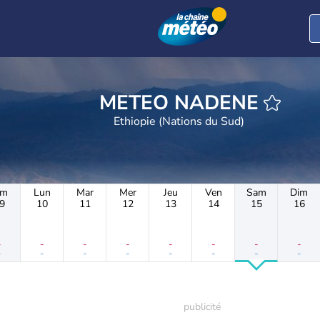
METEO NADENE
Ethiopie (Nations du Sud)
im
Lun
Mar
Mer
Jeu
Ven
Sam
Dim
9
10
11
12
13
14
15
16
-
-
-
-
-
-
-
-
-
-
-
-
-
-
-
-