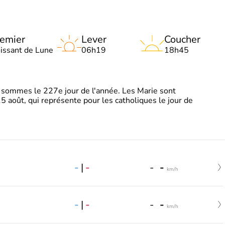
emier
Lever
Coucher
oissant de Lune
06h19
18h45
sommes le 227e jour de l'année. Les Marie sont
5 août, qui représente pour les catholiques le jour de
-
|
-
-
-
km/h
-
|
-
-
-
km/h