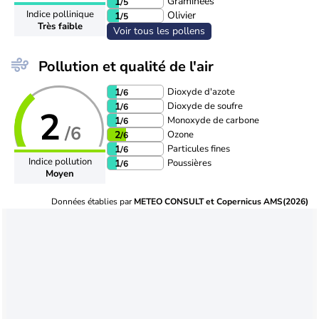
Graminées
1
/5
Indice pollinique
Olivier
1
/5
Très faible
Voir tous les pollens
Pollution et qualité de l'air
Dioxyde d'azote
1
/6
Dioxyde de soufre
1
/6
2
Monoxyde de carbone
1
/6
/6
Ozone
2
/6
Particules fines
1
/6
Indice pollution
Poussières
1
/6
Moyen
Données établies par
METEO CONSULT et Copernicus AMS(2026)