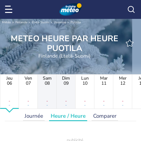
Météo
Finlande
Etelä-Suomi
Uusimaa
Puotila
METEO HEURE PAR HEURE
PUOTILA
Finlande (Etelä-Suomi)
Jeu
Ven
Sam
Dim
Lun
Mar
Mer
J
06
07
08
09
10
11
12
-
-
-
-
-
-
-
-
-
-
-
-
-
-
Journée
Heure / Heure
Comparer