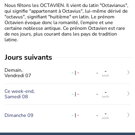
Nous fêtons les OCTAVIEN. Il vient du latin "Octavianus",
qui signifie "appartenant à Octavius", lui-même dérivé de
"octavus", signifiant "huitième" en latin. Le prénom
Octavien évoque donc la romanité, l’empire et une
certaine noblesse antique. Ce prénom Octavien est rare
de nos jours, plus courant dans les pays de tradition
latine.
jours suivants
Demain,
-
-
|
-
-
Vendredi 07
km/h
Ce week-end,
-
-
|
-
-
Samedi 08
km/h
-
-
|
-
Dimanche 09
-
km/h