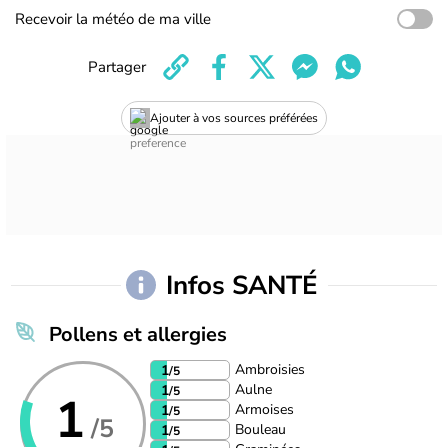
Recevoir la météo de ma ville
Partager
Ajouter à vos sources préférées
Infos SANTÉ
Pollens et allergies
Ambroisies
1
/5
Aulne
1
/5
1
Armoises
1
/5
/5
Bouleau
1
/5