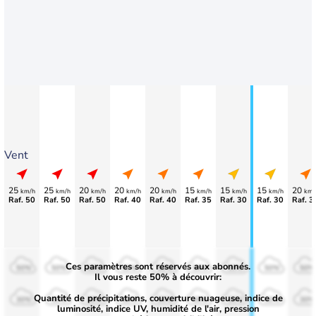
Vent
25
25
20
20
20
15
15
15
20
km/h
km/h
km/h
km/h
km/h
km/h
km/h
km/h
km/
Raf. 50
Raf. 50
Raf. 50
Raf. 40
Raf. 40
Raf. 35
Raf. 30
Raf. 30
Raf. 3
Ces paramètres sont réservés aux abonnés.
50%
50%
50%
50%
50%
50%
50%
50%
50%
Il vous reste 50% à découvrir:
Quantité de précipitations, couverture nuageuse, indice de
30%
30%
30%
30%
30%
30%
30%
30%
30%
luminosité, indice UV, humidité de l'air, pression