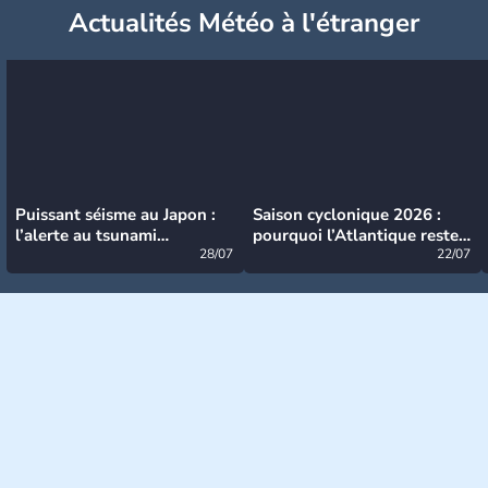
Actualités Météo à l'étranger
Puissant séisme au Japon :
Saison cyclonique 2026 :
l’alerte au tsunami
pourquoi l’Atlantique reste
désormais levée
28/07
très calme à ce stade ?
22/07