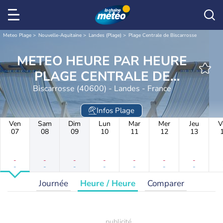
Meteo Plage
Nouvelle-Aquitaine
Landes (Plage)
Plage Centrale de Biscarrosse
METEO HEURE PAR HEURE
PLAGE CENTRALE DE
Biscarrosse (40600) - Landes - France
BISCARROSSE
Infos Plage
Ven
Sam
Dim
Lun
Mar
Mer
Jeu
V
07
08
09
10
11
12
13
-
-
-
-
-
-
-
-
-
-
-
-
-
-
Journée
Heure / Heure
Comparer