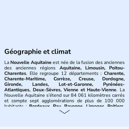
Géographie et climat
La
Nouvelle Aquitaine
est née de la fusion des anciennes
des anciennes régions
Aquitaine, Limousin, Poitou-
Charentes
. Elle regroupe 12 départements :
Charente,
Charente-Maritime, Corrèze, Creuse, Dordogne,
Gironde, Landes, Lot-et-Garonne, Pyrénées-
Atlantiques, Deux-Sèvres, Vienne et Haute-Vienne
. La
Nouvelle Aquitaine s’étend sur 84 061 kilomètres carrés
et compte sept agglomérations de plus de 100 000
habitants :
Bordeaux, Pau, Bayonne, Limoges, Poitiers,
La Rochelle, Angoulême
. Son économie repose
essentiellement sur l’
agriculture
et la
viticulture
, le
tourisme, l’industrie parachimique et les assurances. La
région Nouvelle-Aquitaine bénéficie essentiellement