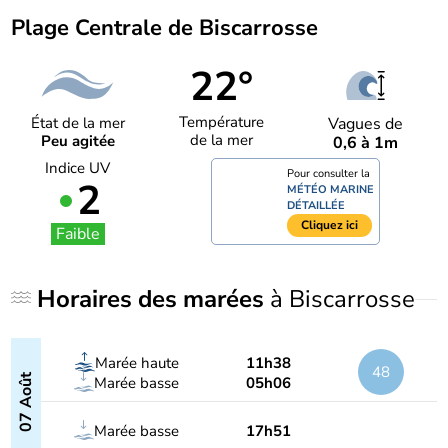
Plage Centrale de Biscarrosse
22°
Température
État de la mer
Vagues de
de la mer
Peu agitée
0,6 à 1m
Indice UV
Pour consulter la
2
MÉTÉO MARINE
DÉTAILLÉE
Cliquez ici
Faible
Horaires des marées
à Biscarrosse
Marée haute
11h38
48
07 Août
Marée basse
05h06
Marée basse
17h51