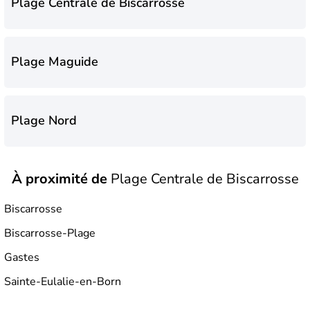
Plage Centrale de Biscarrosse
Plage Maguide
Plage Nord
À proximité de
Plage Centrale de Biscarrosse
Plage Sud
Biscarrosse
Biscarrosse-Plage
Plage de Salie Sud
Gastes
Sainte-Eulalie-en-Born
Plage du Lac de Navarrosse