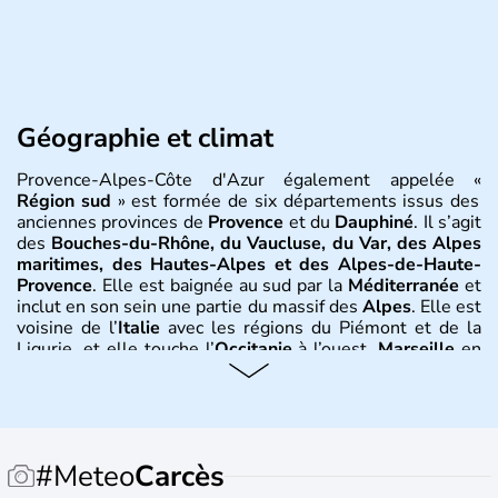
Géographie et climat
Provence-Alpes-Côte d'Azur également appelée «
Région sud
» est formée de six départements issus des
anciennes provinces de
Provence
et du
Dauphiné
. Il s’agit
des
Bouches-du-Rhône, du Vaucluse, du Var, des Alpes
maritimes, des Hautes-Alpes et des Alpes-de-Haute-
Provence
. Elle est baignée au sud par la
Méditerranée
et
inclut en son sein une partie du massif des
Alpes
. Elle est
voisine de l’
Italie
avec les régions du Piémont et de la
Ligurie, et elle touche l’
Occitanie
à l’ouest.
Marseille
en
est la ville principale.
Nice, Cannes, Saint-Tropez, Toulon,
Aix-en-Provence, Digne, Gap, Avignon
en sont les
localités principales dont plusieurs sont connues à
l’étranger, sous l’appellation anglophone de «
Riviera
». Le
climat y est méditerranéen et montagnard au plus près
#Meteo
Carcès
des Alpes.