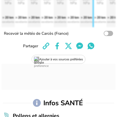
hPa
hPa
hPa
hPa
hPa
hPa
hPa
hPa
hPa
> 20 km
> 20 km
> 20 km
> 20 km
> 20 km
> 20 km
> 20 km
> 20 km
> 20 
excellente
excellente
excellente
excellente
excellente
excellente
excellente
excellente
excellen
Recevoir la météo de Carcès (France)
Partager
Ajouter à vos sources préférées
Infos SANTÉ
Pollens et allergies