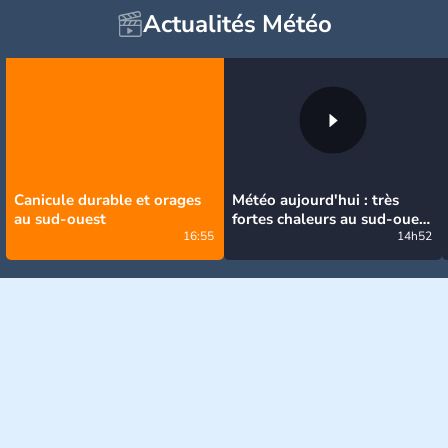
Actualités Météo
Canicule durable et orages
Météo aujourd'hui : très
au sud-ouest
fortes chaleurs au sud-ouest
16:55
avant des orages, jusqu'à
14h52
39°C