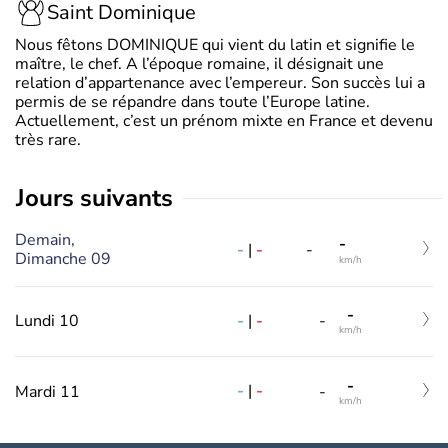
Saint Dominique
Nous fêtons DOMINIQUE qui vient du latin et signifie le
maître, le chef. A l’époque romaine, il désignait une
relation d’appartenance avec l’empereur. Son succès lui a
permis de se répandre dans toute l’Europe latine.
Actuellement, c’est un prénom mixte en France et devenu
très rare.
jours suivants
Demain,
-
-
|
-
-
Dimanche 09
km/h
-
-
|
-
Lundi 10
-
km/h
-
-
|
-
Mardi 11
-
km/h