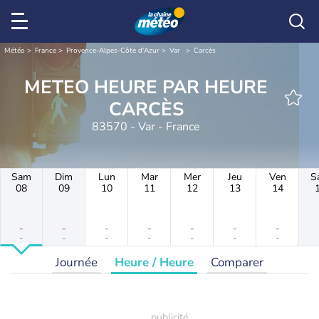
Météo
France
Provence-Alpes-Côte d'Azur
Var
Carcès
METEO HEURE PAR HEURE
CARCÈS
83570 - Var - France
Sam
Dim
Lun
Mar
Mer
Jeu
Ven
S
08
09
10
11
12
13
14
-
-
-
-
-
-
-
-
-
-
-
-
-
-
Journée
Heure / Heure
Comparer