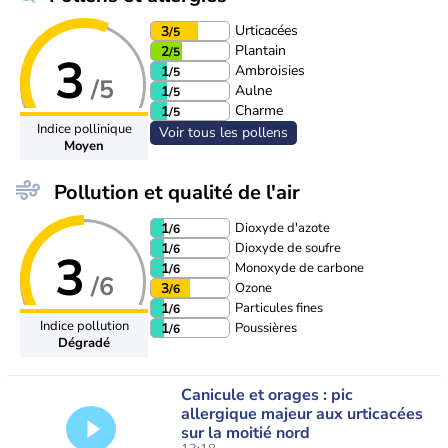
Urticacées
3
/5
Plantain
2
/5
3
Ambroisies
1
/5
/5
Aulne
1
/5
Charme
1
/5
Indice pollinique
Voir tous les pollens
Moyen
Pollution et qualité de l'air
Dioxyde d'azote
1
/6
Dioxyde de soufre
1
/6
3
Monoxyde de carbone
1
/6
/6
Ozone
3
/6
Particules fines
1
/6
Indice pollution
Poussières
1
/6
Dégradé
Canicule et orages : pic
allergique majeur aux urticacées
sur la moitié nord