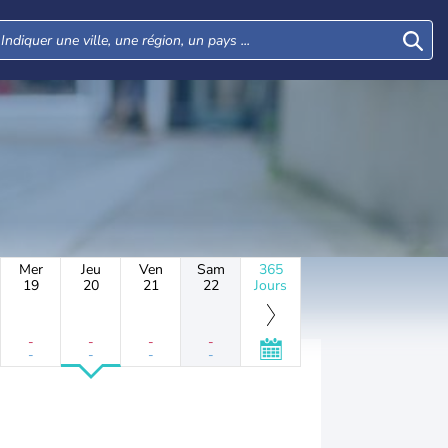
Mer
Jeu
Ven
Sam
365
19
20
21
22
Jours
-
-
-
-
-
-
-
-