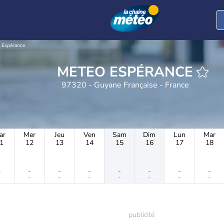
Espérance
METEO ESPÉRANCE
97320 - Guyane Française - France
ar
Mer
Jeu
Ven
Sam
Dim
Lun
Mar
1
12
13
14
15
16
17
18
-
-
-
-
-
-
-
-
-
-
-
-
-
-
-
-