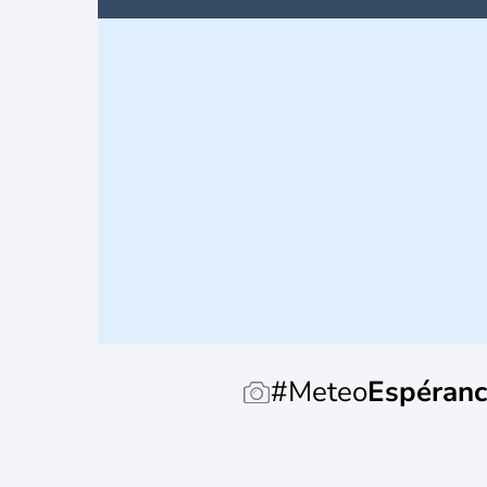
#Meteo
Espéran