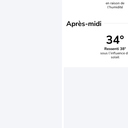
en raison de
l'humidité
Après-midi
34°
Ressenti 38°
sous l’influence 
soleil