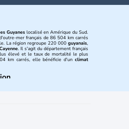
des Guyanes
localisé en Amérique du Sud.
d'outre-mer français de 86 504 km carrés
iale. La région regroupe 220 000
guyanais
,
Cayenne
. Il s'agit du département français
lus élevé et le taux de mortalité le plus
504 km carrés, elle bénéficie d'un
climat
tion
mérindienne, ce qui signifie
terre d'eaux
 d'amérindiens, la
Guyane
fut découverte
s premiers colons français arrivèrent en
 la France Equinoxiale reste une colonie
e où elle devient un département d'outre-
débuté sa construction en 1965 et est