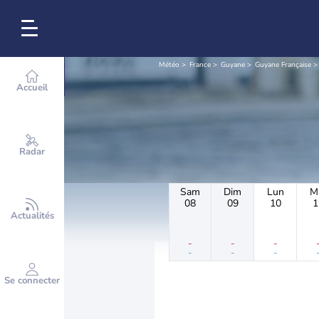
Météo
France
Guyane
Guyane Française
Accueil
Radar
Sam
Dim
Lun
M
08
09
10
1
Actualités
-
-
-
-
-
-
Se connecter