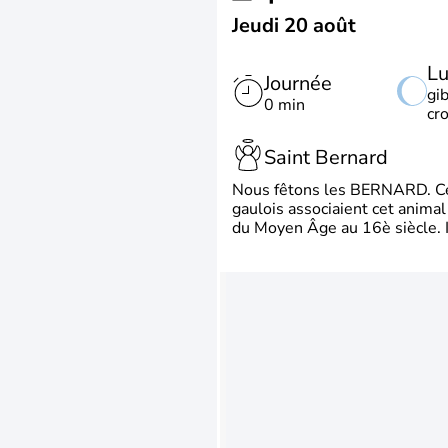
Jeudi 20 août
L
Journée
gi
0 min
cr
Saint Bernard
Nous fêtons les BERNARD. Ce p
gaulois associaient cet animal
du Moyen Âge au 16è siècle. Il 