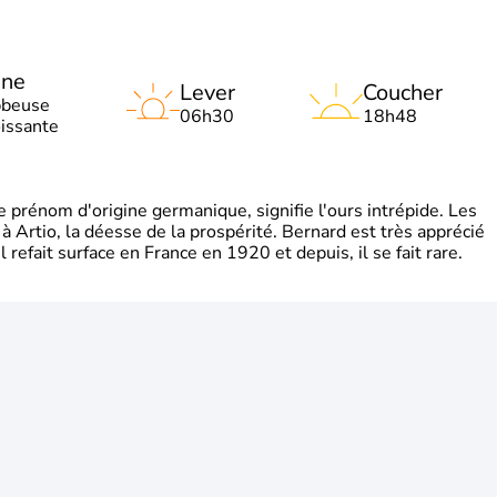
une
Lever
Coucher
bbeuse
06h30
18h48
oissante
rénom d'origine germanique, signifie l'ours intrépide. Les
 à Artio, la déesse de la prospérité. Bernard est très apprécié
refait surface en France en 1920 et depuis, il se fait rare.