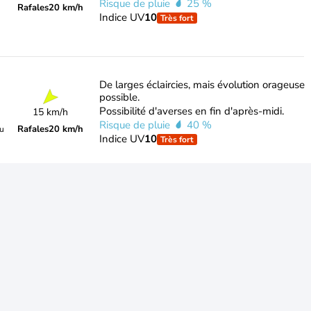
Risque de pluie
25 %
Rafales
20 km/h
Indice UV
10
Très fort
De larges éclaircies, mais évolution orageuse
possible.
Possibilité d'averses en fin d'après-midi.
15 km/h
Risque de pluie
40 %
Rafales
20 km/h
du
Indice UV
10
Très fort