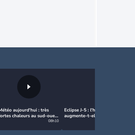
Météo aujourd'hui : très
Eclipse J-5 : l'humidité
Va
fortes chaleurs au sud-ouest
augmente-t-elle
se
avant des orages, jusqu'à
08h10
brutalement avec la chute
07h27
39°C
de température pendant
l'éclipse du 12 août ?