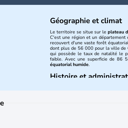
Géographie et climat
Le territoire se situe sur le
plateau 
C'est une région et un département 
recouvert d'une vaste forêt équator
dont plus de 56 000 pour la ville de
qui possède le taux de natalité le p
faible. Avec une superficie de 86 
équatorial humide
.
Histoire et administra
L'origine de son appellation est a
abondantes
. Originellement peuplée
par Christophe Colomb en 1498 et le
ce
1503. Celle que l'on appelait avant
française jusqu'au 19 mars 1946, dat
mer. Le
Centre Spatial Guyanais
a 
aujourd'hui le port spatial de l'Europe.