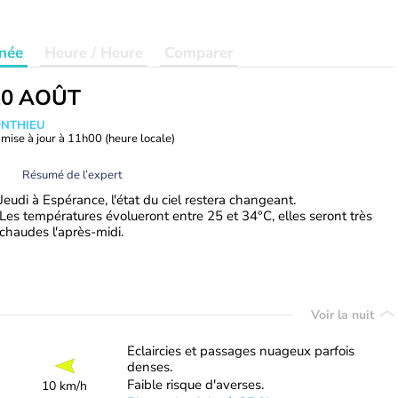
née
Heure / Heure
Comparer
20 AOÛT
ONTHIEU
mise à jour à
11h00
(heure locale)
Résumé de l’expert
Jeudi à Espérance, l'état du ciel restera changeant.
Les températures évolueront entre 25 et 34°C, elles seront très
chaudes l'après-midi.
Voir la nuit
Eclaircies et passages nuageux parfois
denses.
Faible risque d'averses.
10 km/h