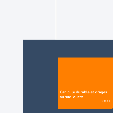
Canicule durable et orages
au sud-ouest
08:11