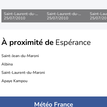
l'Europe.
Saint-Laurent-du-
Saint-Laurent-du-
Saint-Lau
Maroni
25/07/2010
Maroni
25/07/2010
Maroni
25/07/20
À proximité de
Espérance
Saint-Jean-du-Maroni
Albina
Saint-Laurent-du-Maroni
Apaye Kampou
Météo France