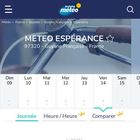
Météo
France
Guyane
Guyane Française
Espérance
METEO ESPÉRANCE
97320 - Guyane Française - France
Dim
Lun
Mar
Mer
Jeu
Ven
Sam
D
09
10
11
12
13
14
15
-
-
-
-
-
-
-
-
-
-
-
-
-
-
Journée
Heure / Heure
Comparer