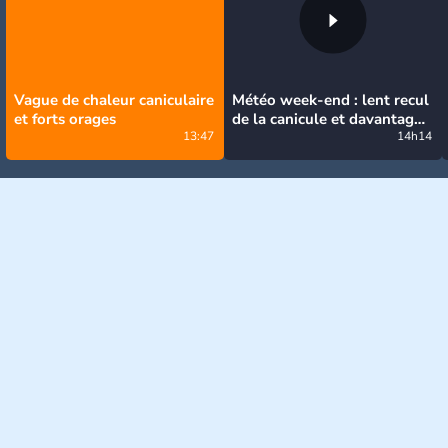
Vague de chaleur caniculaire
Météo week-end : lent recul
et forts orages
de la canicule et davantage
13:47
d'orages
14h14