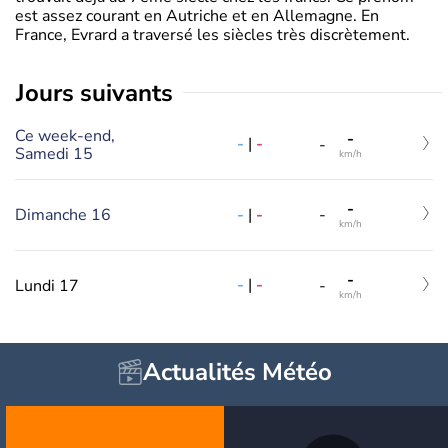
est assez courant en Autriche et en Allemagne. En
France, Evrard a traversé les siècles très discrètement.
jours suivants
Ce week-end,
-
-
|
-
-
Samedi 15
km/h
-
-
|
-
Dimanche 16
-
km/h
-
-
|
-
Lundi 17
-
km/h
Actualités Météo