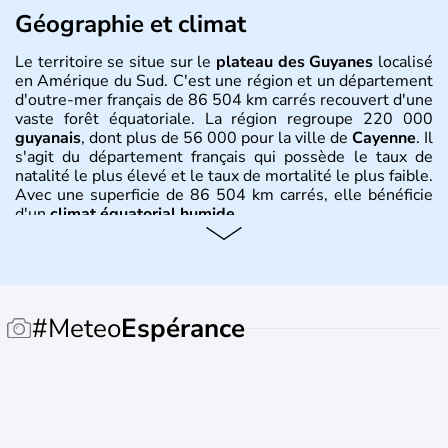
Géographie et climat
Le territoire se situe sur le
plateau des Guyanes
localisé
en Amérique du Sud. C'est une région et un département
d'outre-mer français de 86 504 km carrés recouvert d'une
vaste forêt équatoriale. La région regroupe 220 000
guyanais
, dont plus de 56 000 pour la ville de
Cayenne
. Il
s'agit du département français qui possède le taux de
natalité le plus élevé et le taux de mortalité le plus faible.
Avec une superficie de 86 504 km carrés, elle bénéficie
d'un
climat équatorial humide
.
Histoire et administration
L'origine de son appellation est amérindienne, ce qui
signifie
terre d'eaux abondantes
. Originellement
#Meteo
Espérance
peuplée d'amérindiens, la
Guyane
fut découverte par
Christophe Colomb en 1498 et les premiers colons
français arrivèrent en 1503. Celle que l'on appelait avant
la France Equinoxiale reste une colonie française jusqu'au
19 mars 1946, date où elle devient un département
d'outre-mer. Le
Centre Spatial Guyanais
a débuté sa
construction en 1965 et est aujourd'hui le port spatial de