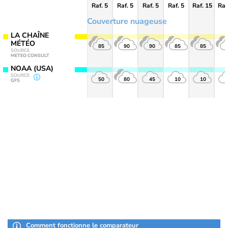
Raf. 5
Raf. 5
Raf. 5
Raf. 5
Raf. 15
Raf
Couverture nuageuse
LA CHAÎNE
MÉTÉO
85
90
90
85
85
SOURCE
METEO CONSULT
NOAA (USA)
SOURCE
50
80
45
10
10
GFS
Comment fonctionne le comparateur