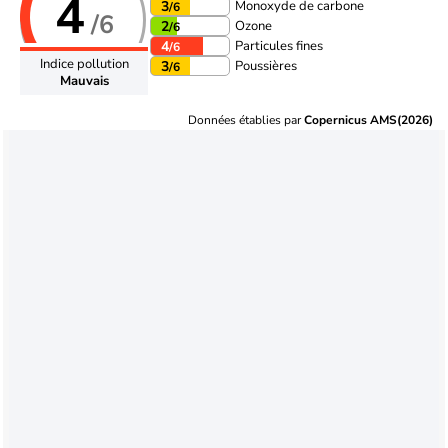
4
Monoxyde de carbone
3
/6
/6
Ozone
2
/6
Particules fines
4
/6
Indice pollution
Poussières
3
/6
Mauvais
Données établies par
Copernicus AMS(2026)