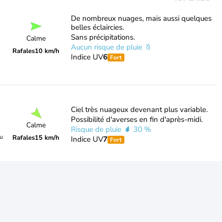
De nombreux nuages, mais aussi quelques
belles éclaircies.
Sans précipitations.
Calme
Aucun risque de pluie
Rafales
10 km/h
Indice UV
6
Fort
Ciel très nuageux devenant plus variable.
Possibilité d'averses en fin d'après-midi.
Calme
Risque de pluie
30 %
du
Rafales
15 km/h
Indice UV
7
Fort