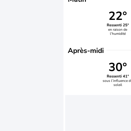
22°
Ressenti 25°
en raison de
l'humidité
Après-midi
30°
Ressenti 41°
sous l’influence 
soleil