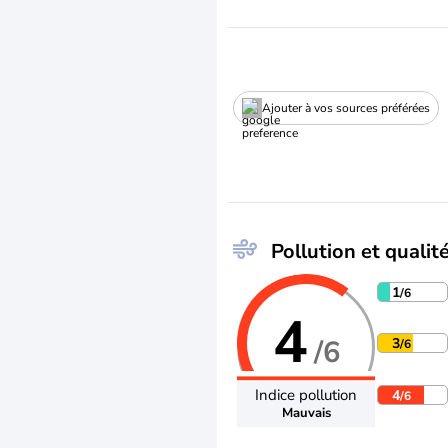
Ajouter à vos sources préférées
Pollution et qualité
1
/6
4
/6
3
/6
Indice pollution
4
/6
Mauvais