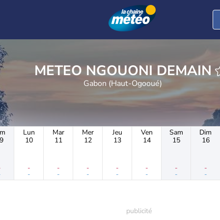
METEO NGOUONI DEMAIN
Gabon (Haut-Ogooué)
im
Lun
Mar
Mer
Jeu
Ven
Sam
Dim
9
10
11
12
13
14
15
16
-
-
-
-
-
-
-
-
-
-
-
-
-
-
-
-