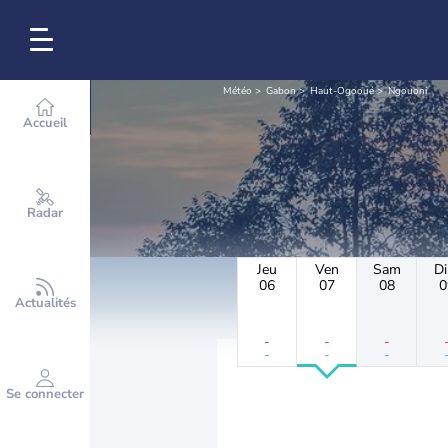
Météo
Gabon
Haut-Ogooué
Ngouoni
Accueil
Radar
Jeu
Ven
Sam
D
06
07
08
0
Actualités
-
-
-
-
-
-
Se connecter