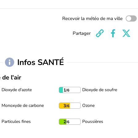
Recevoir la météo de ma ville
Partager
Infos SANTÉ
 de l'air
Dioxyde d'azote
Dioxyde de soufre
1
/6
Monoxyde de carbone
Ozone
3
/6
Particules fines
Poussières
2
/6