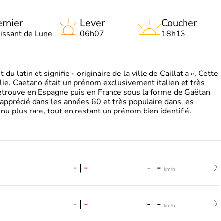
rnier
Lever
Coucher
oissant de Lune
06h07
18h13
 latin et signifie « originaire de la ville de Caillatia ». Cette
lie. Caetano était un prénom exclusivement italien et très
retrouve en Espagne puis en France sous la forme de Gaëtan
 apprécié dans les années 60 et très populaire dans les
nu plus rare, tout en restant un prénom bien identifié.
-
|
-
-
-
km/h
-
|
-
-
-
km/h