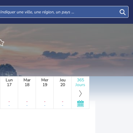
Lun
Mar
Mer
Jeu
365
17
18
19
20
Jours
-
-
-
-
-
-
-
-