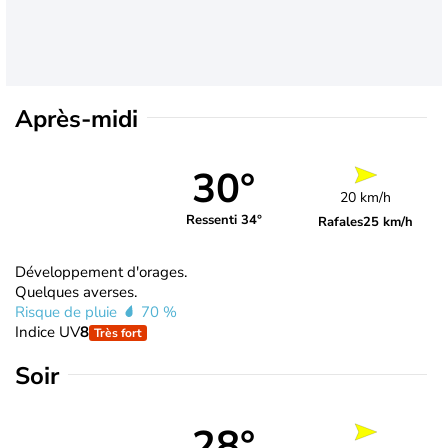
Après-midi
30°
20 km/h
Ressenti 34°
Rafales
25 km/h
Développement d'orages.
Quelques averses.
Risque de pluie
70 %
Indice UV
8
Très fort
Soir
28°