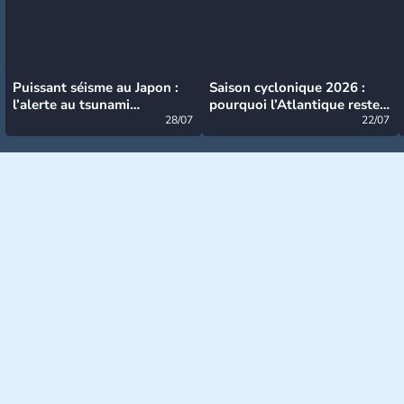
Puissant séisme au Japon :
Saison cyclonique 2026 :
l’alerte au tsunami
pourquoi l’Atlantique reste
désormais levée
28/07
très calme à ce stade ?
22/07