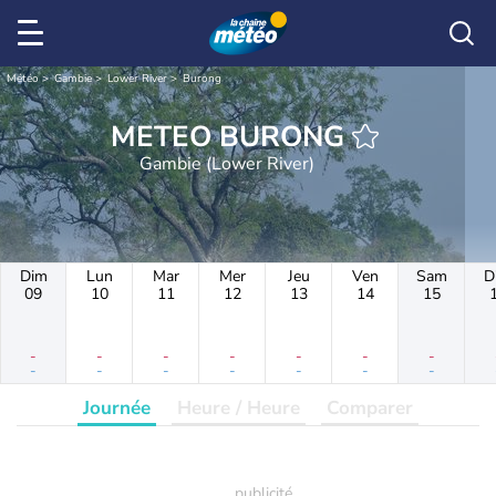
Météo
Gambie
Lower River
Burong
METEO BURONG
Gambie (Lower River)
Dim
Lun
Mar
Mer
Jeu
Ven
Sam
D
09
10
11
12
13
14
15
-
-
-
-
-
-
-
-
-
-
-
-
-
-
Journée
Heure / Heure
Comparer