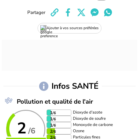
Partager
Ajouter à vos sources préférées
Infos SANTÉ
Pollution et qualité de l'air
Dioxyde d'azote
1
/6
Dioxyde de soufre
1
/6
2
Monoxyde de carbone
1
/6
/6
Ozone
2
/6
Particules fines
2
/6