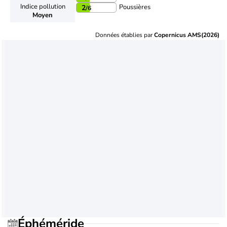
Indice pollution
Poussières
2
/6
Moyen
Données établies par
Copernicus AMS(2026)
Éphéméride