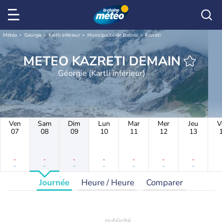
Météo
Géorgie
Kartli inférieur
Municipalité de Bolnisi
Kazreti
METEO KAZRETI DEMAIN
Géorgie (Kartli inférieur)
Ven
Sam
Dim
Lun
Mar
Mer
Jeu
V
07
08
09
10
11
12
13
-
-
-
-
-
-
-
-
-
-
-
-
-
-
Journée
Heure / Heure
Comparer