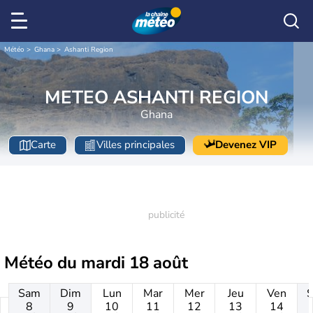
Météo
Ghana
Ashanti Region
METEO ASHANTI REGION
Ghana
Carte
Villes principales
Devenez VIP
Météo du
mardi 18 août
Sam
Dim
Lun
Mar
Mer
Jeu
Ven
8
9
10
11
12
13
14