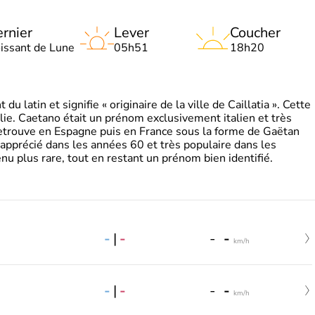
rnier
Lever
Coucher
oissant de Lune
05h51
18h20
 latin et signifie « originaire de la ville de Caillatia ». Cette
lie. Caetano était un prénom exclusivement italien et très
retrouve en Espagne puis en France sous la forme de Gaëtan
 apprécié dans les années 60 et très populaire dans les
nu plus rare, tout en restant un prénom bien identifié.
-
|
-
-
-
km/h
-
|
-
-
-
km/h