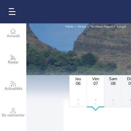
Météo
Ghana
Northern Region
Lungni
Accueil
Radar
Jeu
Ven
Sam
D
06
07
08
0
Actualités
-
-
-
-
-
-
Se connecter