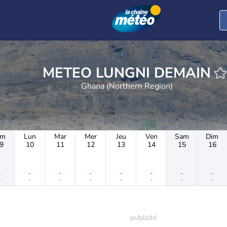
METEO LUNGNI DEMAIN
Ghana (Northern Region)
im
Lun
Mar
Mer
Jeu
Ven
Sam
Dim
9
10
11
12
13
14
15
16
-
-
-
-
-
-
-
-
-
-
-
-
-
-
-
-