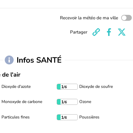
Recevoir la météo de ma ville
Partager
Infos SANTÉ
 de l'air
Dioxyde d'azote
Dioxyde de soufre
1
/6
Monoxyde de carbone
Ozone
1
/6
Particules fines
Poussières
1
/6