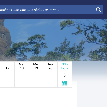
Lun
Mar
Mer
Jeu
365
17
18
19
20
Jours
-
-
-
-
-
-
-
-