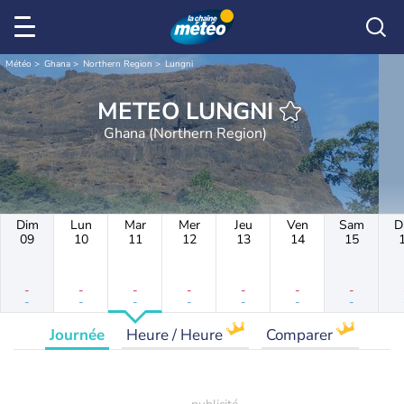
Météo
Ghana
Northern Region
Lungni
METEO LUNGNI
Ghana (Northern Region)
Dim
Lun
Mar
Mer
Jeu
Ven
Sam
D
09
10
11
12
13
14
15
-
-
-
-
-
-
-
-
-
-
-
-
-
-
Journée
Heure / Heure
Comparer