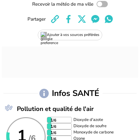
Recevoir la météo de ma ville
Partager
Ajouter à vos sources préférées
Infos SANTÉ
Pollution et qualité de l'air
Dioxyde d'azote
1
/6
Dioxyde de soufre
1
/6
1
Monoxyde de carbone
1
/6
/6
Ozone
1
/6