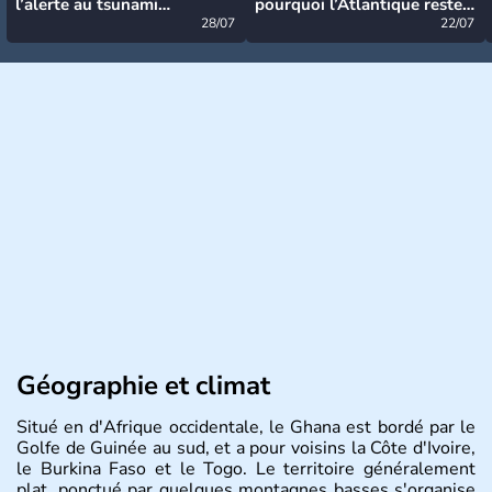
l’alerte au tsunami
pourquoi l’Atlantique reste
désormais levée
28/07
très calme à ce stade ?
22/07
Géographie et climat
Situé en d'Afrique occidentale, le Ghana est bordé par le
Golfe de Guinée au sud, et a pour voisins la Côte d'Ivoire,
le Burkina Faso et le Togo. Le territoire généralement
plat, ponctué par quelques montagnes basses s'organise