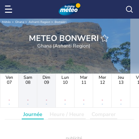
Météo
Ghana
Ashanti Region
Bonweri
METEO BONWERI
Ghana (Ashanti Region)
Ven
Sam
Dim
Lun
Mar
Mer
Jeu
V
07
08
09
10
11
12
13
-
-
-
-
-
-
-
-
-
-
-
-
-
-
Journée
Heure / Heure
Comparer