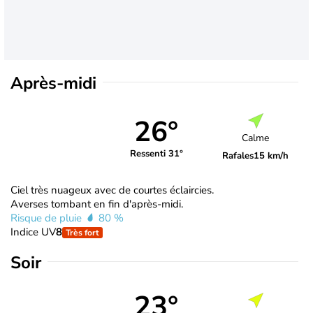
Après-midi
26°
Calme
Ressenti 31°
Rafales
15 km/h
Ciel très nuageux avec de courtes éclaircies.
Averses tombant en fin d'après-midi.
Risque de pluie
80 %
Indice UV
8
Très fort
Soir
23°