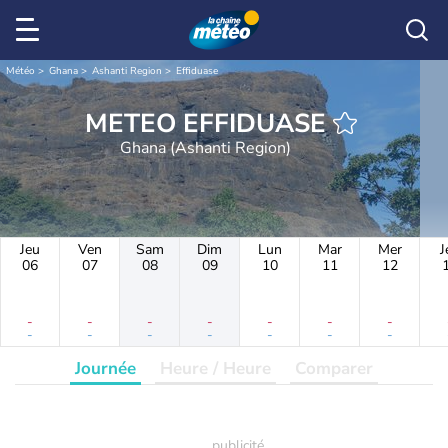
Météo
Ghana
Ashanti Region
Effiduase
METEO EFFIDUASE
Ghana (Ashanti Region)
Jeu
Ven
Sam
Dim
Lun
Mar
Mer
J
06
07
08
09
10
11
12
-
-
-
-
-
-
-
-
-
-
-
-
-
-
Journée
Heure / Heure
Comparer