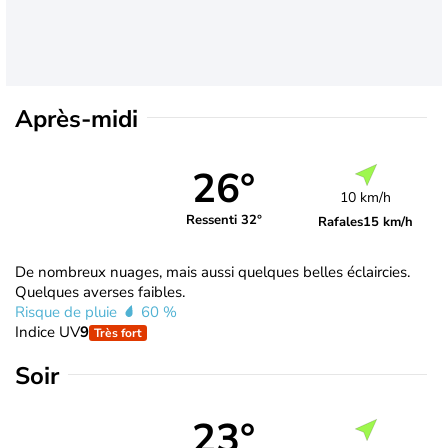
Après-midi
26°
10 km/h
Ressenti 32°
Rafales
15 km/h
De nombreux nuages, mais aussi quelques belles éclaircies.
Quelques averses faibles.
Risque de pluie
60 %
Indice UV
9
Très fort
Soir
23°