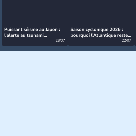
Puissant séisme au Japon :
Saison cyclonique 2026 :
l’alerte au tsunami
pourquoi l’Atlantique reste
désormais levée
28/07
très calme à ce stade ?
22/07