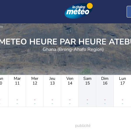
bu
METEO HEURE PAR 
Ghana (Brong-Ahafo Region)
un
Mar
Mer
Jeu
Ven
Sam
Dim
Lun
0
11
12
13
14
15
16
17
-
-
-
-
-
-
-
-
-
-
-
-
-
-
-
-