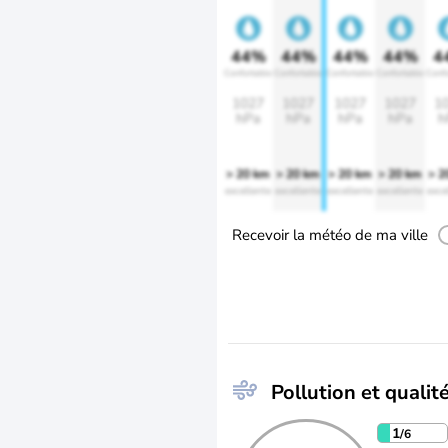
44%
44%
44%
44%
4
Confortable
Confortable
Confortable
Confortable
Confo
1027
1027
1027
1027
1
hPa
hPa
hPa
hPa
h
> 20 km
> 20 km
> 20 km
> 20 km
> 2
excellente
excellente
excellente
excellente
exce
Recevoir la météo de ma ville
Pollution et qualité
1
/6