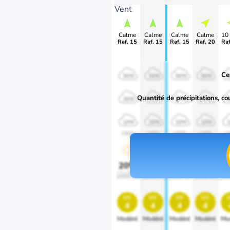
Vent
Calme
Calme
Calme
Calme
10
>55
>55
Raf. 15
Raf. 20
Raf
Ce
50%
50%
50%
50%
Quantité de précipitations, co
30%
30%
30%
30%
10%
10%
10%
10%
1900
1900
1900
1900
1
20%
20%
20%
20%
2
1000 lm
1000 lm
1000 lm
1000 lm
100
uv
uv
uv
uv
4
4
4
4
Modéré
Modéré
Modéré
Modéré
Mo