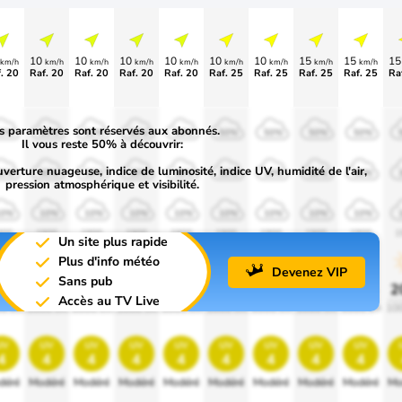
10
10
10
10
10
10
15
15
1
km/h
km/h
km/h
km/h
km/h
km/h
km/h
km/h
km/h
. 20
Raf. 20
Raf. 20
Raf. 20
Raf. 20
Raf. 25
Raf. 25
Raf. 25
Raf. 25
Ra
s paramètres sont réservés aux abonnés.
50%
50%
50%
50%
50%
50%
50%
50%
50%
Il vous reste 50% à découvrir:
uverture nuageuse, indice de luminosité, indice UV, humidité de l'air,
30%
30%
30%
30%
30%
30%
30%
30%
30%
pression atmosphérique et visibilité.
10%
10%
10%
10%
10%
10%
10%
10%
10%
900
1900
1900
1900
1900
1900
1900
1900
1900
1
Un site plus rapide
Plus d'info météo
Devenez VIP
Sans pub
0%
20%
20%
20%
20%
20%
20%
20%
20%
2
Accès au TV Live
0 lm
1000 lm
1000 lm
1000 lm
1000 lm
1000 lm
1000 lm
1000 lm
1000 lm
10
uv
uv
uv
uv
uv
uv
uv
uv
uv
4
4
4
4
4
4
4
4
4
déré
Modéré
Modéré
Modéré
Modéré
Modéré
Modéré
Modéré
Modéré
Mo