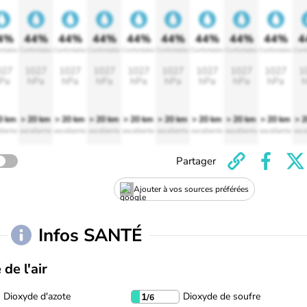
4%
44%
44%
44%
44%
44%
44%
44%
44%
4
rtable
Confortable
Confortable
Confortable
Confortable
Confortable
Confortable
Confortable
Confortable
Conf
027
1027
1027
1027
1027
1027
1027
1027
1027
1
Pa
hPa
hPa
hPa
hPa
hPa
hPa
hPa
hPa
h
0 km
> 20 km
> 20 km
> 20 km
> 20 km
> 20 km
> 20 km
> 20 km
> 20 km
> 
llente
excellente
excellente
excellente
excellente
excellente
excellente
excellente
excellente
exce
Partager
Ajouter à vos sources préférées
Infos SANTÉ
 de l'air
Dioxyde d'azote
Dioxyde de soufre
1
/6