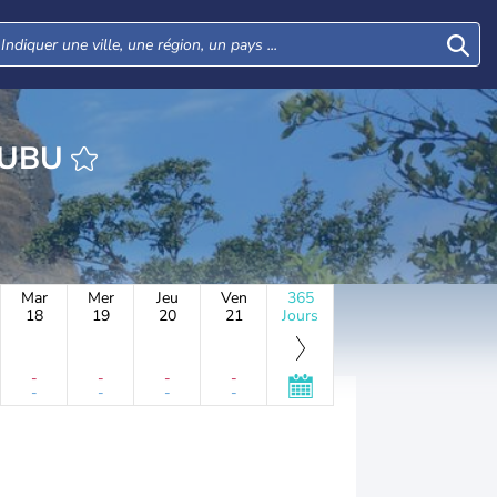
HEURE ATEBUBU
Mar
Mer
Jeu
Ven
365
18
19
20
21
Jours
-
-
-
-
-
-
-
-