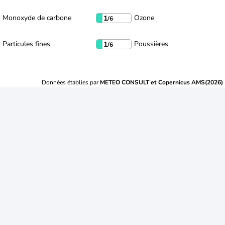
Monoxyde de carbone
Ozone
1
/6
Particules fines
Poussières
1
/6
Données établies par
METEO CONSULT et Copernicus AMS(2026)