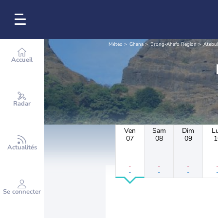
Météo
Ghana
Brong-Ahafo Region
Atebu
Accueil
Radar
Ven
Sam
Dim
L
07
08
09
1
Actualités
-
-
-
-
-
-
Se connecter