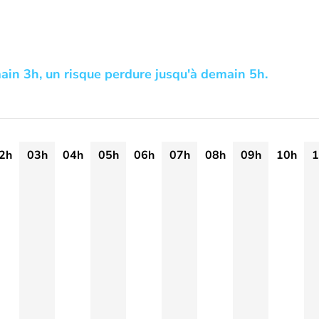
ain 3h, un risque perdure jusqu'à demain 5h.
2h
03h
04h
05h
06h
07h
08h
09h
10h
1